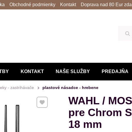
lka
Obchodné podmienky
Kontakt
Doprava nad 80 Eur zda
Hľ
TBY
KONTAKT
NAŠE SLUŽBY
PREDAJŇA
čeky - zastrihávače
plastové násadce - hrebene
WAHL / MOS
Pridať k Obľúbeným
pre Chrom St
18 mm