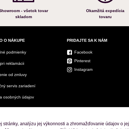
Showroom - všetok tovar
Okamžitá expedícia
skladom
tovaru
O O NÁKUPE
PRIDAJTE SA K NÁM
né podmienky
Facebook
Pinterest
pri reklamácii
Instagram
enie od zmluvy
ný servis zariadení
a osobných údajov
 stránky, analýzu jej výkonnosti a zhromažďovanie údajov o je