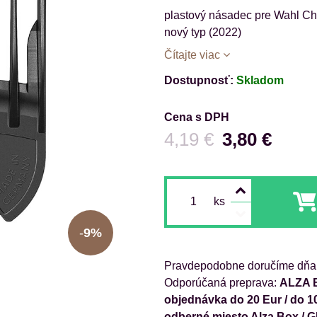
plastový násadec pre Wahl Ch
nový typ (2022)
Čítajte viac
Dostupnosť:
Skladom
Cena s DPH
Pred zľavou:
4,19 €
3,80 €
ks
9%
Pravdepodobne doručíme dňa
ALZA B
objednávka do 20 Eur / do 1
odberné miesto Alza Box / 