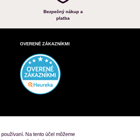
Bezpečný nákup a
platba
OVERENÉ ZÁKAZNÍKMI
j používaní. Na tento účel môžeme