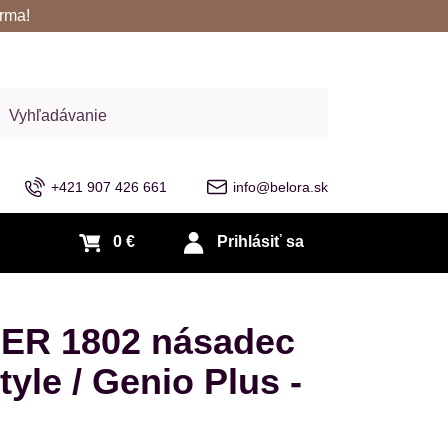
rma!
adať
+421 907 426 661
info@belora.sk
0 €
Prihlásiť sa
ER 1802 násadec
yle / Genio Plus -