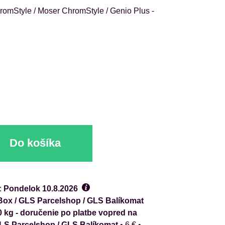
romStyle / Moser ChromStyle / Genio Plus -
Do košíka
:
Pondelok
10.8.2026
ox / GLS Parcelshop / GLS Balíkomat
0 kg - doručenie po platbe vopred na
GLS Parcelshop / GLS Balíkomat
•
6 €
•