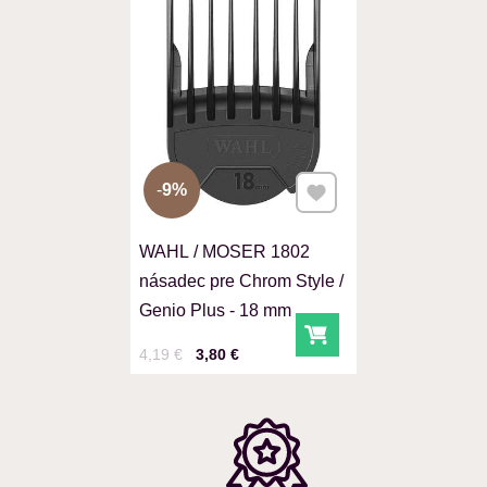
Pridať k Obľúbeným
9%
WAHL / MOSER 1802
násadec pre Chrom Style /
Genio Plus - 18 mm
Do košíka
Cena s DPH
Pred zľavou:
4,19 €
3,80 €