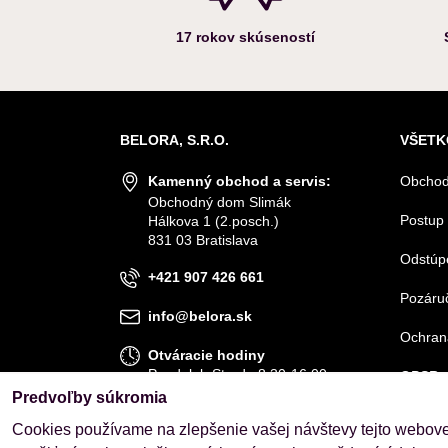
17 rokov skúseností
BELORA, S.R.O.
VŠETK
Kamenný obchod a servis:
Obchod
Obchodný dom Slimák
Postup 
Hálkova 1 (2.posch.)
831 03 Bratislava
Odstúp
+421 907 426 661
Pozáruč
info@belora.sk
Ochran
Otváracie hodiny
Pondelok-Streda 8.30-16.00
GPSR
Štvrtok-Piatok 8.30-15.00
Predvoľby súkromia
Cookies používame na zlepšenie vašej návštevy tejto webovej
OBJEDNÁVKY