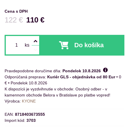
Cena s DPH
Pred zľavou:
122 €
110 €
Do košíka
ks
Pravdepodobne doručíme dňa:
Pondelok
10.8.2026
Kuriér GLS - objednávka od 80 Eur
•
0
€
•
Pondelok
10.8.2026
Osobný odber - v
kamennom obchode Belora v Bratislave po platbe vopred!
Výrobca:
KYONE
EAN:
8718403673555
Import kód:
3703