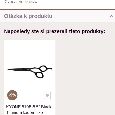
KYONE nožnice
Otázka k produktu
Nová otázka k produktu
Naposledy ste si prezerali tieto produkty:
MENO
VÁŠ E-MAIL
VAŠA OTÁZKA K PRODUKTU
Pridať k Obľúbeným
9%
KYONE 510B-5,5" Black
Odoslať
Titanium kadernícke