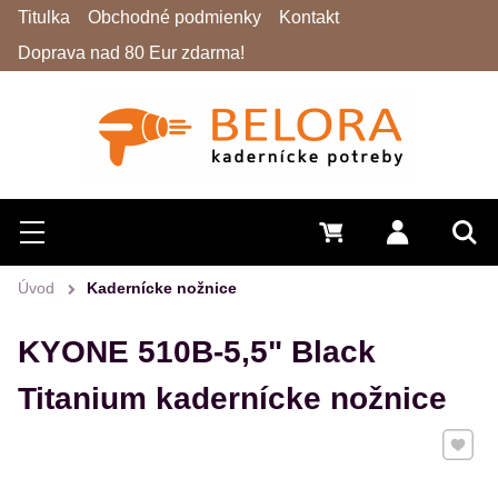
Titulka
Obchodné podmienky
Kontakt
Doprava nad 80 Eur zdarma!
Hľadať
Menu
0 €
Prihlásiť 
Vyh
Úvod
Kadernícke nožnice
KYONE 510B-5,5" Black
Titanium kadernícke nožnice
Pridať 