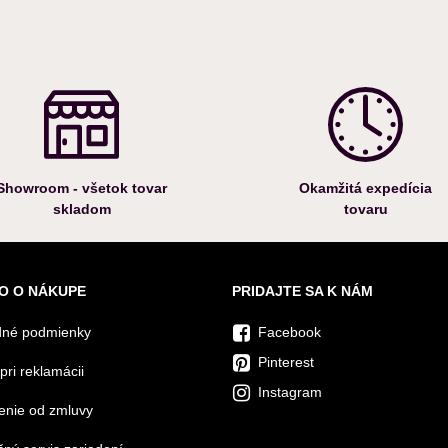
Showroom - všetok tovar
Okamžitá expedícia
skladom
tovaru
O O NÁKUPE
PRIDAJTE SA K NÁM
né podmienky
Facebook
Pinterest
pri reklamácii
Instagram
enie od zmluvy