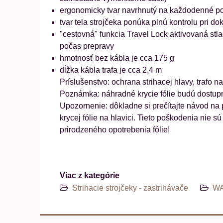
ergonomicky tvar navrhnutý na každodenné použ
tvar tela strojčeka ponúka plnú kontrolu pri d
"cestovná" funkcia Travel Lock aktivovaná st
počas prepravy
hmotnosť bez kábla je cca 175 g
dĺžka kábla trafa je cca 2,4 m
Príslušenstvo: ochrana strihacej hlavy, trafo na
Poznámka: náhradné krycie fólie budú dostupn
Upozornenie: dôkladne si prečítajte návod na 
krycej fólie na hlavici. Tieto poškodenia nie
prirodzeného opotrebenia fólie!
Viac z kategórie
Strihacie strojčeky - zastrihávače
WA