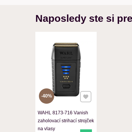
Naposledy ste si pre
Pridať k Obľúbeným
40%
WAHL 8173-716 Vanish
zaholovací strihací strojček
na vlasy