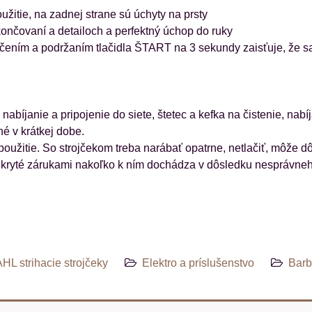
itie, na zadnej strane sú úchyty na prsty
okončovaní a detailoch a perfektný úchop do ruky
lačením a podržaním tlačidla ŠTART na 3 sekundy zaisťuje, že s
 nabíjanie a pripojenie do siete, štetec a kefka na čistenie, nabí
é v krátkej dobe.
použitie. So strojčekom treba narábať opatrne, netlačiť, môže 
 sú kryté zárukami nakoľko k ním dochádza v dôsledku nesprávne
HL strihacie strojčeky
Elektro a príslušenstvo
Barb