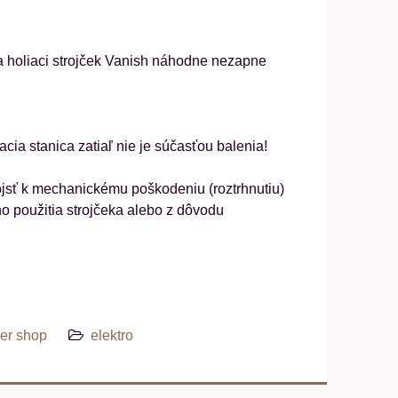
a holiaci strojček Vanish náhodne nezapne
jacia stanica zatiaľ nie je súčasťou balenia!
dôjsť k mechanickému poškodeniu (roztrhnutiu)
ho použitia strojčeka alebo z dôvodu
er shop
elektro