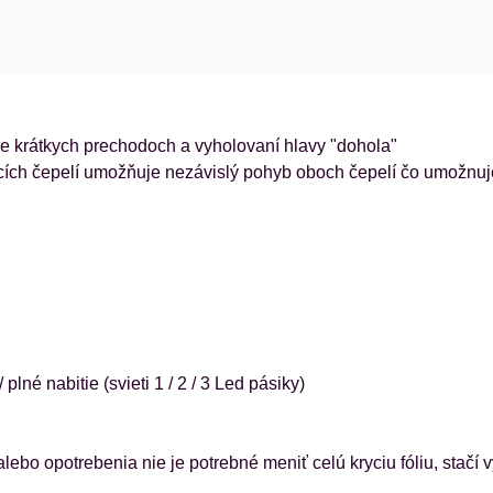
ne krátkych prechodoch a vyholovaní hlavy "dohola"
cích čepelí umožňuje nezávislý pohyb oboch čepelí čo umožnuje
lné nabitie (svieti 1 / 2 / 3 Led pásiky)
alebo opotrebenia nie je potrebné meniť celú kryciu fóliu, stač