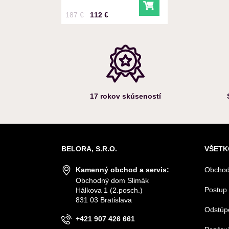
Do košíka
Cena s DPH
Pred zľavou:
187 €
112 €
17 rokov skúseností
BELORA, S.R.O.
VŠETK
Kamenný obchod a servis:
Obchod
Obchodný dom Slimák
Postup 
Hálkova 1 (2.posch.)
831 03 Bratislava
Odstúp
+421 907 426 661