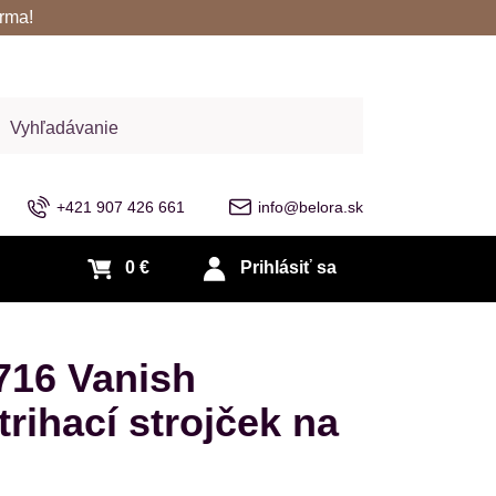
rma!
adať
+421 907 426 661
info@belora.sk
0 €
Prihlásiť sa
716 Vanish
trihací strojček na