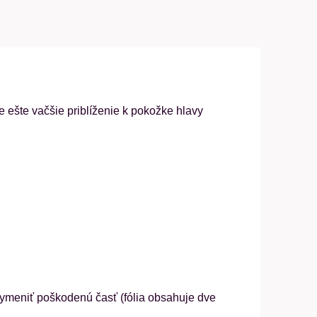
 ešte vačšie priblíženie k pokožke hlavy
í vymeniť poškodenú časť (fólia obsahuje dve