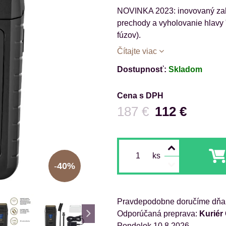
NOVINKA 2023: inovovaný zahol
prechody a vyholovanie hlavy 
fúzov).
Čítajte viac
Dostupnosť:
Skladom
Cena s DPH
Pred zľavou:
187 €
112 €
ks
40%
Pravdepodobne doručíme dňa
Kuriér
Pondelok
10.8.2026