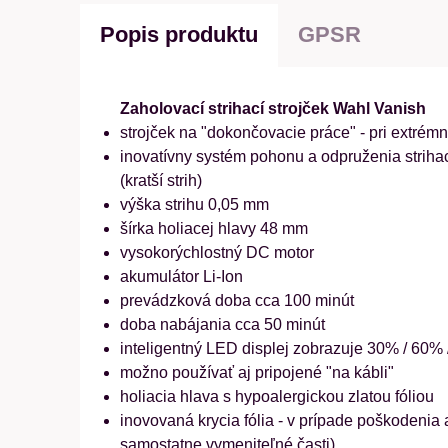
Popis produktu
GPSR
Zaholovací strihací strojček Wahl Vanish
strojček na "dokončovacie práce" - pri extrém
inovatívny systém pohonu a odpruženia striha
(kratší strih)
výška strihu 0,05 mm
šírka holiacej hlavy 48 mm
vysokorýchlostný DC motor
akumulátor Li-Ion
prevádzková doba cca 100 minút
doba nabájania cca 50 minút
inteligentný LED displej zobrazuje 30% / 60% / p
možno používať aj pripojené "na kábli"
holiacia hlava s hypoalergickou zlatou fóliou
inovovaná krycia fólia - v prípade poškodenia 
samostatne vymeniteľné časti)