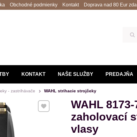
lka
Obchodné podmienky
Kontakt
Doprava nad 80 Eur zda
Hľ
TBY
KONTAKT
NAŠE SLUŽBY
PREDAJŇA
čeky - zastrihávače
WAHL strihacie strojčeky
WAHL 8173-
Pridať k Obľúbeným
zaholovací s
vlasy