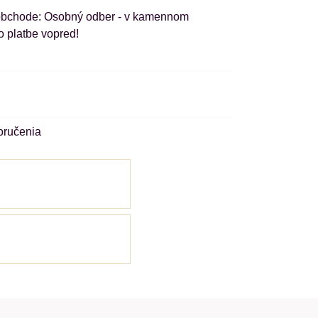
Osobný odber - v kamennom
o platbe vopred!
oručenia