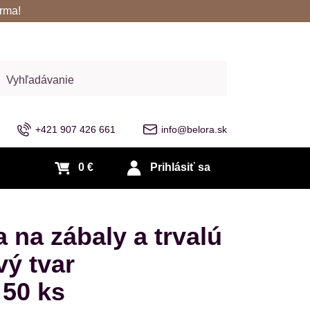
rma!
adať
+421 907 426 661
info@belora.sk
0 €
Prihlásiť sa
 na zábaly a trvalú
vý tvar
 50 ks