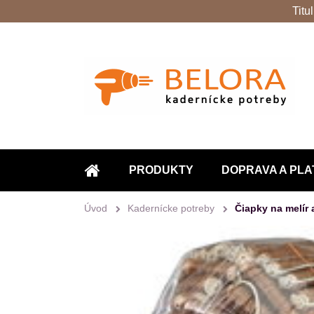
Titu
PRODUKTY
DOPRAVA A PLA
ÚVOD
Úvod
Kadernícke potreby
Čiapky na melír 