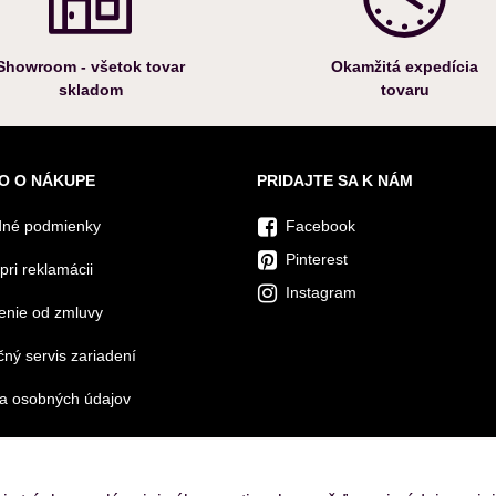
Showroom - všetok tovar
Okamžitá expedícia
skladom
tovaru
O O NÁKUPE
PRIDAJTE SA K NÁM
né podmienky
Facebook
Pinterest
pri reklamácii
Instagram
enie od zmluvy
ný servis zariadení
a osobných údajov