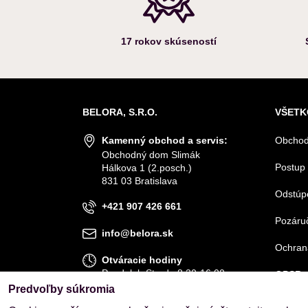
17 rokov skúseností
BELORA, S.R.O.
VŠETK
Kamenný obchod a servis:
Obchod
Obchodný dom Slimák
Postup 
Hálkova 1 (2.posch.)
831 03 Bratislava
Odstúp
+421 907 426 661
Pozáruč
info@belora.sk
Ochran
Otváracie hodiny
Pondelok-Streda 8.30-16.00
GPSR
Štvrtok-Piatok 8.30-15.00
Predvoľby súkromia