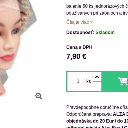
balenie 50 ks jednorázových či
používaných pri zábaloch a trv
Čítajte viac
Dostupnosť:
Skladom
Cena s DPH
7,90 €
ks
Pravdepodobne doručíme dňa
ALZA B
objednávka do 20 Eur / do 1
odberné miesto Alza Box / 