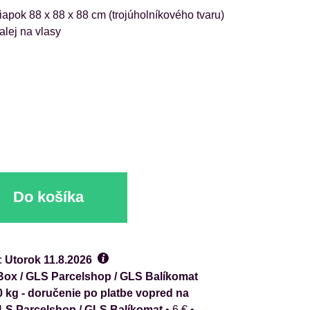
apok 88 x 88 x 88 cm (trojúholníkového tvaru)
alej na vlasy
Do košíka
:
Utorok
11.8.2026
ox / GLS Parcelshop / GLS Balíkomat
0 kg - doručenie po platbe vopred na
GLS Parcelshop / GLS Balíkomat
•
6 €
•