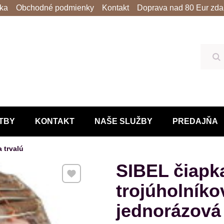
lka
Obchodné podmienky
Kontakt
Doprava nad 80 Eur zda
Hľ
TBY
KONTAKT
NAŠE SLUŽBY
PREDAJŇA
a trvalú
SIBEL čiapka
Pridať k Obľúbeným
trojúholníko
jednorázová