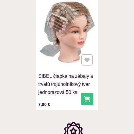
Pridať k Obľúbeným
SIBEL čiapka na zábaly a
trvalú trojúholníkový tvar
jednorázová 50 ks
Do košíka
Cena s DPH
7,90 €