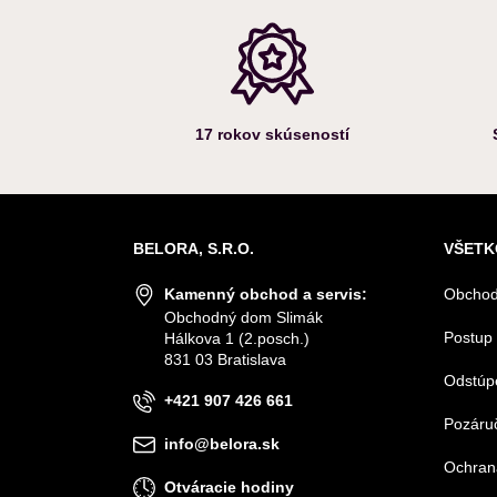
17 rokov skúseností
BELORA, S.R.O.
VŠETK
Kamenný obchod a servis:
Obchod
Obchodný dom Slimák
Postup 
Hálkova 1 (2.posch.)
831 03 Bratislava
Odstúp
+421 907 426 661
Pozáruč
info@belora.sk
Ochran
Otváracie hodiny