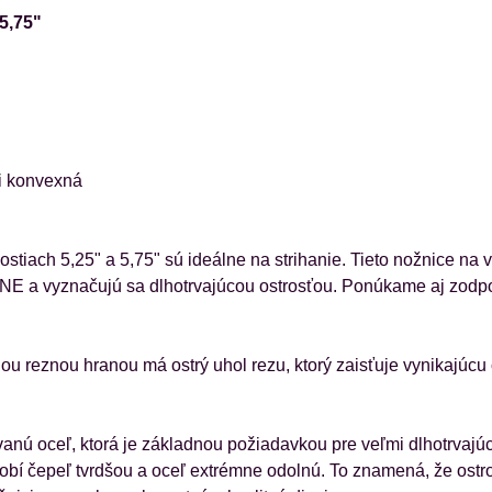
5,75"
mi konvexná
ch 5,25" a 5,75" sú ideálne na strihanie. Tieto nožnice na vla
LINE a vyznačujú sa dlhotrvajúcou ostrosťou. Ponúkame aj zo
ou reznou hranou má ostrý uhol rezu, ktorý zaisťuje vynikajúc
 oceľ, ktorá je základnou požiadavkou pre veľmi dlhotrvajúcu
robí čepeľ tvrdšou a oceľ extrémne odolnú. To znamená, že ostr