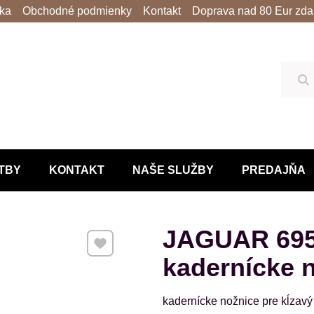
lka
Obchodné podmienky
Kontakt
Doprava nad 80 Eur zda
Hľ
TBY
KONTAKT
NAŠE SLUŽBY
PREDAJŇA
JAGUAR 695
Pridať k Obľúbeným
kadernícke 
kadernícke nožnice pre kĺzavý 