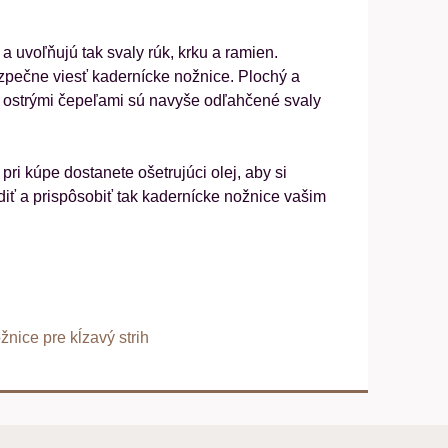
uvoľňujú tak svaly rúk, krku a ramien.
zpečne viesť kadernícke nožnice. Plochý a
 ostrými čepeľami sú navyše odľahčené svaly
i kúpe dostanete ošetrujúci olej, aby si
iť a prispôsobiť tak kadernícke nožnice vašim
žnice pre kĺzavý strih