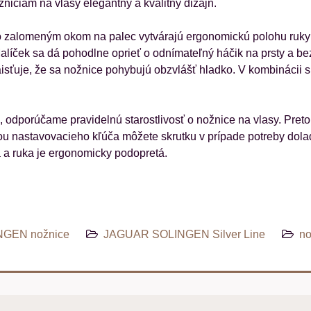
iciam na vlasy elegantný a kvalitný dizajn.
 zalomeným okom na palec vytvárajú ergonomickú polohu ruky a 
alíček sa dá pohodlne oprieť o odnímateľný háčik na prsty a be
ťuje, že sa nožnice pohybujú obzvlášť hladko. V kombinácii s
dporúčame pravidelnú starostlivosť o nožnice na vlasy. Preto pr
u nastavovacieho kľúča môžete skrutku v prípade potreby dolad
a ruka je ergonomicky podopretá.
GEN nožnice
JAGUAR SOLINGEN Silver Line
no