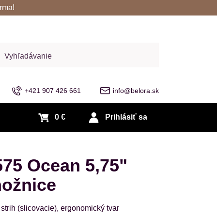
rma!
adať
+421 907 426 661
info@belora.sk
0 €
Prihlásiť sa
75 Ocean 5,75"
nožnice
strih (slicovacie), ergonomický tvar