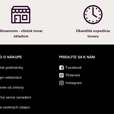
Showroom - všetok tovar
Okamžitá expedícia
skladom
tovaru
O O NÁKUPE
PRIDAJTE SA K NÁM
né podmienky
Facebook
Pinterest
pri reklamácii
Instagram
enie od zmluvy
ný servis zariadení
a osobných údajov