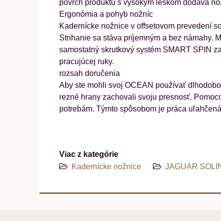
povrch produktu s vysokým leskom dodáva nožn
Ergonómia a pohyb nožníc
Kadernícke nožnice v offsetovom prevedení so
Strihanie sa stáva príjemným a bez námahy. M
samostatný skrutkový systém SMART SPIN zais
pracujúcej ruky.
rozsah doručenia
Aby ste mohli svoj OCEAN používať dlhodobo, o
rezné hrany zachovali svoju presnosť. Pomoco
potrebám. Týmto spôsobom je práca uľahčená 
Viac z kategórie
Kadernícke nožnice
JAGUAR SOLIN