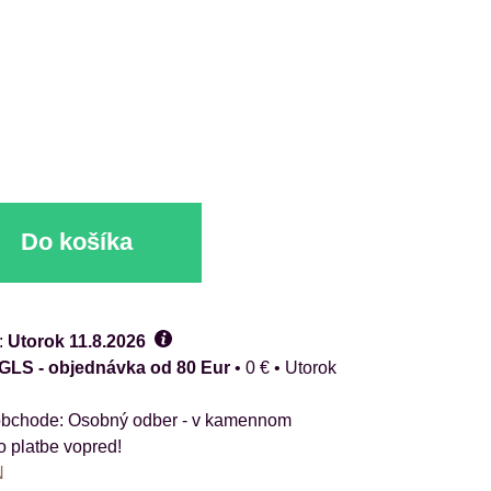
Do košíka
:
Utorok
11.8.2026
 GLS - objednávka od 80 Eur
•
0 €
•
Utorok
Osobný odber - v kamennom
o platbe vopred!
N