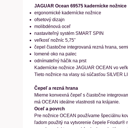
JAGUAR Ocean 69575 kadernícke nožnice 
ergonomické kadernícke nožnice
ofsetový dizajn
molibdénová oceľ
nastaviteľný systém SMART SPIN
veľkosť nožníc 5,75"
čepel čiastočne integrovaná rezná hrana, se
lomené oko na palec
odnímateľný háčik na prst
Kadernícke nožnice JAGUAR OCEAN vo veľkostia
Tieto nožnice na vlasy sú súčasťou SILVER 
Čepeľ a rezná hrana
Mierne konvexná čepeľ s čiastočne integrovan
má OCEAN ideálne vlastnosti na krájanie.
Oceľ a povrch
Pre nožnice OCEAN používame špeciálnu kovanú
ľadom použitý na vytvorenie čepele Friodur® 