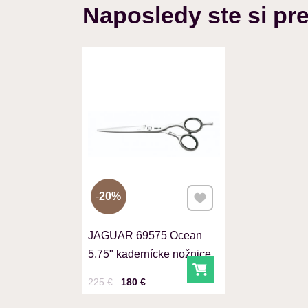
Naposledy ste si pre
Pridať k Obľúbeným
20%
JAGUAR 69575 Ocean
5,75" kadernícke nožnice
Do košíka
Cena s DPH
Pred zľavou:
225 €
180 €