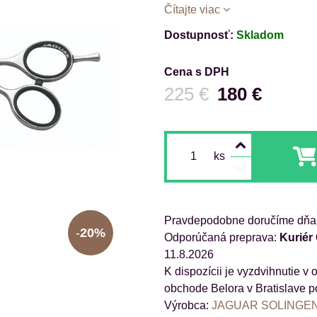
Čítajte viac
Dostupnosť:
Skladom
Cena s DPH
Pred zľavou:
225 €
180 €
ks
Pravdepodobne doručíme dňa
20%
Kuriér
11.8.2026
obchode Belora v Bratislave p
Výrobca:
JAGUAR SOLINGE