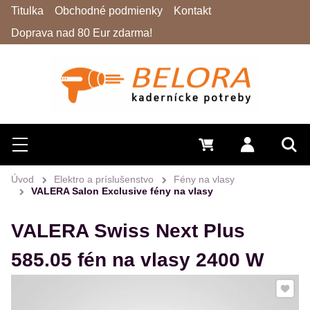
Titulka
Obchodné podmienky
Kontakt
Doprava nad 80 Eur zdarma!
Hľadať
Menu
0 €
Prihlásiť 
Vyh
Úvod
Elektro a príslušenstvo
Fény na vlasy
VALERA Salon Exclusive fény na vlasy
VALERA Swiss Next Plus
585.05 fén na vlasy 2400 W
Pridať 