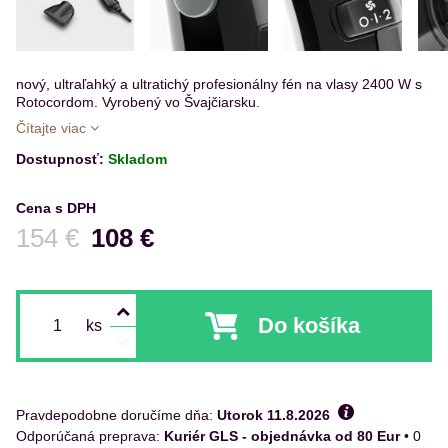
nový, ultraľahký a ultratichý profesionálny fén na vlasy 2400 W s
Rotocordom. Vyrobený vo Švajčiarsku.
Čítajte viac
Dostupnosť:
Skladom
Cena s DPH
Pred zľavou:
154 €
108 €
Do košíka
ks
Pravdepodobne doručíme dňa:
Utorok
11.8.2026
Kuriér GLS - objednávka od 80 Eur
•
0