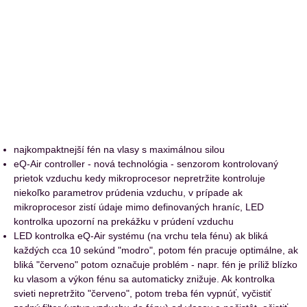
najkompaktnejší fén na vlasy s maximálnou silou
eQ-Air controller - nová technológia - senzorom kontrolovaný
prietok vzduchu kedy mikroprocesor nepretržite kontroluje
niekoľko parametrov prúdenia vzduchu, v prípade ak
mikroprocesor zistí údaje mimo definovaných hraníc, LED
kontrolka upozorní na prekážku v prúdení vzduchu
LED kontrolka eQ-Air systému (na vrchu tela fénu) ak bliká
každých cca 10 sekúnd "modro", potom fén pracuje optimálne, ak
bliká "červeno" potom označuje problém - napr. fén je príliž blízko
ku vlasom a výkon fénu sa automaticky znižuje. Ak kontrolka
svieti nepretržito "červeno", potom treba fén vypnúť, vyčistiť