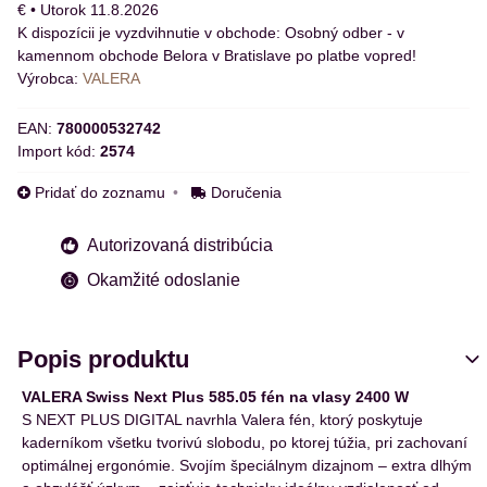
€
•
Utorok
11.8.2026
Osobný odber - v
kamennom obchode Belora v Bratislave po platbe vopred!
Výrobca:
VALERA
EAN:
780000532742
Import kód:
2574
Pridať do zoznamu
Doručenia
Autorizovaná distribúcia
Okamžité odoslanie
Popis produktu
VALERA Swiss Next Plus 585.05 fén na vlasy 2400 W
S NEXT PLUS DIGITAL navrhla Valera fén, ktorý poskytuje
kaderníkom všetku tvorivú slobodu, po ktorej túžia, pri zachovaní
optimálnej ergonómie. Svojím špeciálnym dizajnom – extra dlhým