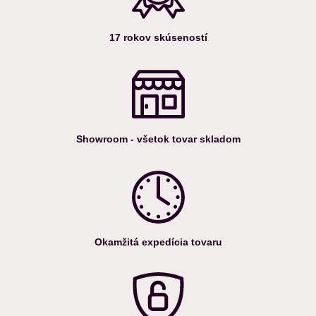
prípade je potrebné poslať zariadenie na kontrolu do servisného
strediska dodávateľa.
Pri prenášaní zariadenia nedržte zariadenie za sieťový kábel a
17 rokov skúseností
ani kábel nepoužívajte na držanie zariadenia (ako rúčku).
Držte sieťový kábel mimo horúcich povrchov, neuschovávajte
zariadenie s prekrúteným alebo zalomeným sieťovým káblom.
Nikdy nestrkajte cudzie predmety do otvorov zariadenia.
Nepoužívajte zariadenie v prostredí, kde je výskyt aerosolov
(spreje) alebo v prostredí, kde sa produkujú plyny.
Showroom - všetok tovar skladom
Okamžitá expedícia tovaru