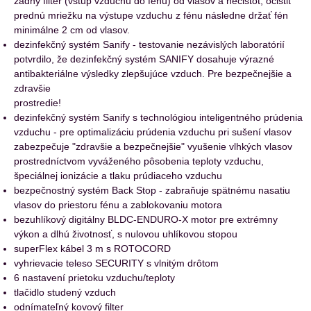
zadný filter (vstup vzduchu do fénu) od vlasov a nečistôt, očistiť
prednú mriežku na výstupe vzduchu z fénu následne držať fén
minimálne 2 cm od vlasov.
dezinfekčný systém Sanify - testovanie nezávislých laboratórií
potvrdilo, že dezinfekčný systém SANIFY dosahuje výrazné
antibakteriálne výsledky zlepšujúce vzduch. Pre bezpečnejšie a
zdravšie
prostredie!
dezinfekčný systém Sanify s technológiou inteligentného prúdenia
vzduchu - pre optimalizáciu prúdenia vzduchu pri sušení vlasov
zabezpečuje "zdravšie a bezpečnejšie" vyušenie vlhkých vlasov
prostredníctvom vyváženého pôsobenia teploty vzduchu,
špeciálnej ionizácie a tlaku prúdiaceho vzduchu
bezpečnostný systém Back Stop - zabraňuje spätnému nasatiu
vlasov do priestoru fénu a zablokovaniu motora
bezuhlíkový digitálny BLDC-ENDURO-X motor pre extrémny
výkon a dlhú životnosť, s nulovou uhlíkovou stopou
superFlex kábel 3 m s ROTOCORD
vyhrievacie teleso SECURITY s vlnitým drôtom
6 nastavení prietoku vzduchu/teploty
tlačidlo studený vzduch
odnímateľný kovový filter