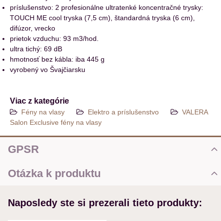
príslušenstvo: 2 profesionálne ultratenké koncentračné trysky:
TOUCH ME cool tryska (7,5 cm), štandardná tryska (6 cm),
difúzor, vrecko
prietok vzduchu: 93 m3/hod.
ultra tichý: 69 dB
hmotnosť bez kábla: iba 445 g
vyrobený vo Švajčiarsku
Viac z kategórie
Fény na vlasy
Elektro a príslušenstvo
VALERA
Salon Exclusive fény na vlasy
GPSR
Pri použití elektrických zariadení (ďalej len zariadenie) pre vlastnú
Otázka k produktu
bezpečnosť dodržujte nasledovné odporúčania - pre použitím
zariadenia si prečítajte všetky upozornenia:
Nová otázka k produktu
Používajte zariadenie výlučne na výrobcom určené účely
Naposledy ste si prezerali tieto produkty:
MENO
popísané v návode na použitie (strihanie vlasov, úprava vlasov,
sušenie vlasov, zohrievanie depilačného vosku prípadne iné...).