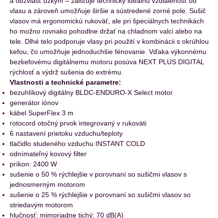
a obzvlášť úzkym – zaisťuje technicky ideálnu vzdialenosť od
vlasu a zároveň umožňuje širšie a sústredené zorné pole. Sušič
vlasov má ergonomickú rukoväť, ale pri špeciálnych technikách
ho možno rovnako pohodlne držať na chladnom valci alebo na
tele. Dlhé telo podporuje vlasy pri použití v kombinácii s okrúhlou
kefou, čo umožňuje jednoduchšie fénovanie. Vďaka výkonnému
bezkefovému digitálnemu motoru posúva NEXT PLUS DIGITAL
rýchlosť a výdrž sušenia do extrému.
Vlastnosti a technické parametre:
bezuhlíkový digitálny BLDC-ENDURO-X Select motor
generátor iónov
kábel SuperFlex 3 m
rotocord otočný prvok integrovaný v rukoväti
6 nastavení prietoku vzduchu/teploty
tlačidlo studeného vzduchu INSTANT COLD
odnímateľný kovový filter
príkon: 2400 W
sušenie o 50 % rýchlejšie v porovnaní so sušičmi vlasov s
jednosmerným motorom
sušenie o 25 % rýchlejšie v porovnaní so sušičmi vlasov so
striedavým motorom
hlučnosť: mimoriadne tichý: 70 dB(A)