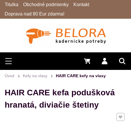
Titulka
Obchodné podmienky
Kontakt
Doprava nad 80 Eur zdarma!
Hľadať
Menu
0 €
Prihlásiť 
Vyh
Úvod
Kefy na vlasy
HAIR CARE kefy na vlasy
HAIR CARE kefa podušková
hranatá, diviačie štetiny
Pridať 