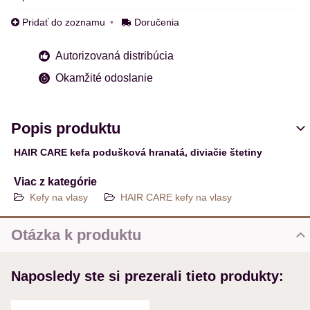
Pridať do zoznamu
Doručenia
Autorizovaná distribúcia
Okamžité odoslanie
Popis produktu
HAIR CARE kefa podušková hranatá, diviačie štetiny
Viac z kategórie
Kefy na vlasy
HAIR CARE kefy na vlasy
Otázka k produktu
Nová otázka k produktu
Naposledy ste si prezerali tieto produkty:
MENO