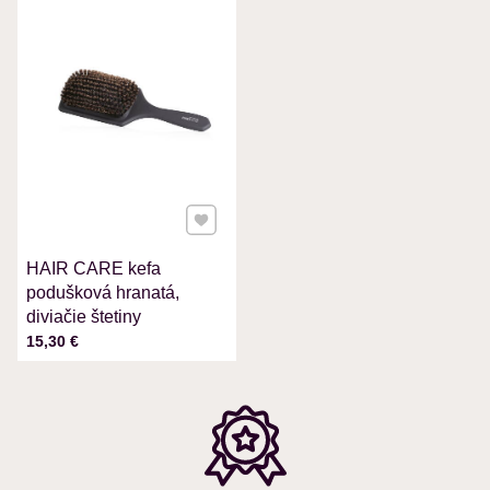
VÁŠ E-MAIL
VAŠA OTÁZKA K PRODUKTU
Pridať k Obľúbeným
HAIR CARE kefa
Odoslať
podušková hranatá,
diviačie štetiny
Cena s DPH
15,30 €