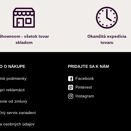
Showroom - všetok tovar
Okamžitá expedícia
skladom
tovaru
O O NÁKUPE
PRIDAJTE SA K NÁM
né podmienky
Facebook
Pinterest
pri reklamácii
Instagram
enie od zmluvy
ný servis zariadení
a osobných údajov