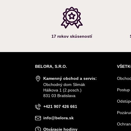
17 rokov skúseností
BELORA, S.R.O.
VŠETK
Kamenný obchod a servis:
Obchod
Obchodný dom Slimák
Postup 
Hálkova 1 (2.posch.)
831 03 Bratislava
Odstúp
+421 907 426 661
Pozáruč
info@belora.sk
Ochran
Otváracie hodiny