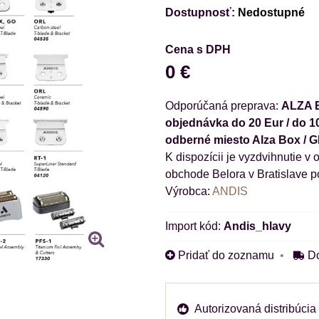
Dostupnosť:
Nedostupné
Cena s DPH
0 €
ALZA B
objednávka do 20 Eur / do 1
odberné miesto Alza Box / 
obchode Belora v Bratislave p
Výrobca:
ANDIS
Import kód:
Andis_hlavy
Pridať do zoznamu
D
Autorizovaná distribúcia