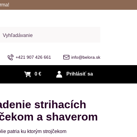
rma!
adať
+421 907 426 661
info@belora.sk
0 €
Prihlásiť sa
adenie strihacích
ojčekom a shaverom
ólie patria ku ktorým strojčekom