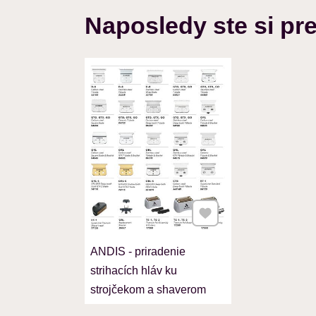
Naposledy ste si pre
Pridať k Obľúbeným
ANDIS - priradenie
strihacích hláv ku
strojčekom a shaverom