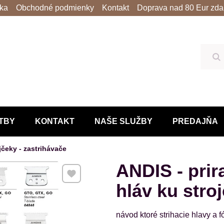
lka
Obchodné podmienky
Kontakt
Doprava nad 80 Eur zda
Hľ
TBY
KONTAKT
NAŠE SLUŽBY
PREDAJŇA
ojčeky - zastrihávače
ANDIS - prir
Pridať k Obľúbeným
hláv ku str
návod ktoré strihacie hlavy a f