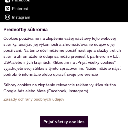
Pinterest
Instagram
Predvoľby súkromia
OVERENÉ ZÁKAZNÍKMI
Cookies používame na zlepšenie vašej návštevy tejto webovej
stránky, analýzu jej výkonnosti a zhromažďovanie údajov o jej
používaní. Na tento účel môžeme použiť nástroje a služby tretích
strán a zhromaždené údaje sa môžu preniesť k partnerom v EÚ,
USA alebo iných krajinách. Kliknutím na „Prijať všetky cookies“
vyjadrujete svoj súhlas s týmto spracovaním. Nižšie môžete nájsť
podrobné informácie alebo upraviť svoje preferencie
Súbory cookies na zlepšenie relevancie reklám využíva služba
Google Ads alebo Meta (Facebook, Instagram).
Zásady ochrany osobných údajov
Predvoľby súkromia
Zásady ochrany osobných údajov
Prijať všetky cookies