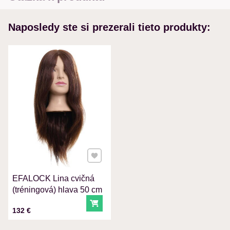
Nová otázka k produktu
Naposledy ste si prezerali tieto produkty:
MENO
VÁŠ E-MAIL
VAŠA OTÁZKA K PRODUKTU
Pridať k Obľúbeným
EFALOCK Lina cvičná
Odoslať
(tréningová) hlava 50 cm
Do košíka
Cena s DPH
132 €