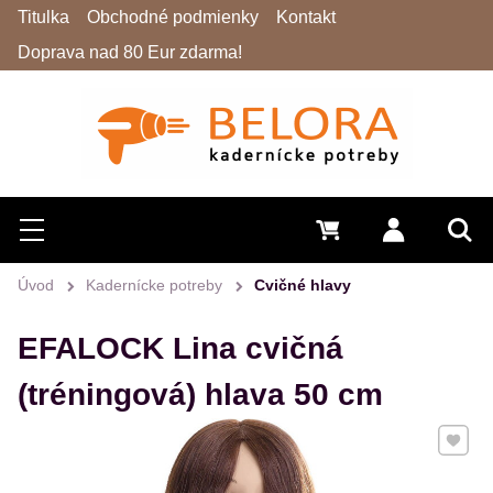
Titulka
Obchodné podmienky
Kontakt
Doprava nad 80 Eur zdarma!
Hľadať
Menu
0 €
Prihlásiť 
Vyh
Úvod
Kadernícke potreby
Cvičné hlavy
EFALOCK Lina cvičná
(tréningová) hlava 50 cm
Pridať 