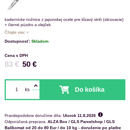
kadernícke nožnice z japonskej ocele pre kĺzavý strih (slicovacie)
+ čierné púzdro a olejček
Čítajte viac
Dostupnosť:
Skladom
Cena s DPH
Pred zľavou:
83 €
50 €
Do košíka
ks
Pravdepodobne doručíme dňa:
Utorok
11.8.2026
ALZA Box / GLS Parcelshop / GLS
Balíkomat od 20 do 80 Eur / do 10 kg - doručenie po platbe