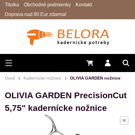
Titulka
Obchodné podmienky
Kontakt
Doprava nad 80 Eur zdarma!
Hľadať
Menu
0 €
Prihlásiť 
Vyh
Úvod
Kadernícke nožnice
OLIVIA GARDEN nožnice
OLIVIA GARDEN PrecisionCut
5,75" kadernícke nožnice
Pridať 