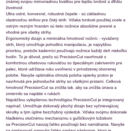
známej svojou mimoriadnou kvalitou pre lepšiu tvrdosť a dlhšiu
životnosť.
Ultra ostré, konvexné, robustné čepele - sú základnou
vlastnosťou strihov pre čistý strih. Vďaka tvrdosti použitej ocele a
ostrým rezným hranám sú tieto nožnice absolútne presné a
vhodné pre všetky strihy.
Ergonomický dizajn a minimálna hmotnosť nožníc - vyvážený
strih, ktorý umožňuje pohodlnú manipuláciu, je najvyššou
prioritou, pretože kaderníci používajú nožnice každý deň niekoľko
hodín. To je dôvod, prečo sú PrecisionCut navrhnuté s
komfortnou ofsetovou rukoväťou so špeciálnym zakrivením pre
palec, ktoré udržiava ruku uvoľnenú v prirodzenej otvorenej
polohe. Navyše optimálna ohnutá poloha opierky prstov je
navrhnutá pre jednoduché strihy so všetkými prstami. Celková
hmotnosť PrecisionCut sa znížila tak, aby sa znížila únava a
zmiernilo sa napätie v rukách.
Najväčšou vylepšenou technológiou PrecisionCut je integrovaný
napínač. Umožňuje dokonalý plochý dizajn bez vyčnievajúcej
skrutky a tým úplne bezchybný výsledok. Vďaka svojmu dokonale
hladkému otočnému mechanizmu s guľôčkovým ložiskom
sa PrecisionCut naozaj ľahko používajú bez namáhania. Navyše
sa nastavovač napnutia ľahko nastaví nástrojom, ktorý je