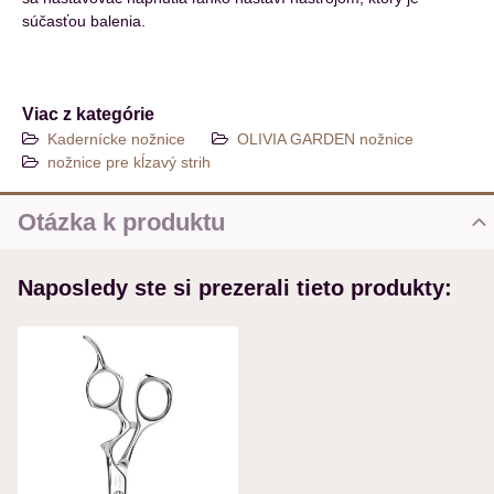
súčasťou balenia.
Viac z kategórie
Kadernícke nožnice
OLIVIA GARDEN nožnice
nožnice pre kĺzavý strih
Otázka k produktu
Nová otázka k produktu
Naposledy ste si prezerali tieto produkty:
MENO
VÁŠ E-MAIL
VAŠA OTÁZKA K PRODUKTU