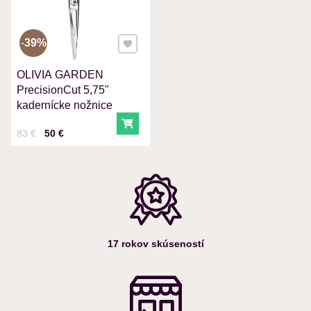
Pridať k Obľúbeným
39%
OLIVIA GARDEN
Odoslať
PrecisionCut 5,75"
kadernícke nožnice
Do košíka
Cena s DPH
Pred zľavou:
83 €
50 €
17 rokov skúseností