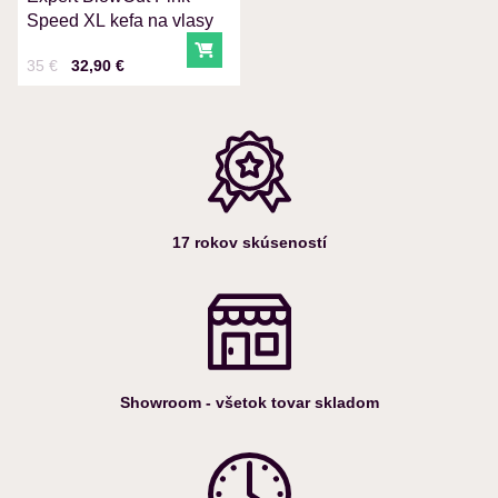
Speed XL kefa na vlasy
Do košíka
Cena s DPH
Pred zľavou:
35 €
32,90 €
17 rokov skúseností
Showroom - všetok tovar skladom