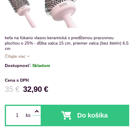
kefa na fúkanú vlasov keramická s predĺženou pracovnou
plochou o 25% - dĺžka valca 15 cm, priemer valca (bez štetín) 6,5
cm
Čítajte viac
Dostupnosť:
Skladom
Cena s DPH
Pred zľavou:
35 €
32,90 €
Do košíka
ks