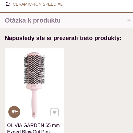
CERAMIC+ION SPEED XL
Otázka k produktu
Nová otázka k produktu
Naposledy ste si prezerali tieto produkty:
MENO
VÁŠ E-MAIL
VAŠA OTÁZKA K PRODUKTU
Pridať k Obľúbeným
6%
OLIVIA GARDEN 65 mm
Odoslať
Expert BlowOut Pink