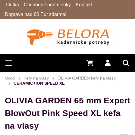
Titulka
Obchodné podmienky
Kontakt
Doprava nad 80 Eur zdarma!
Hľadať
Menu
0 €
Prihlásiť 
Vyh
Úvod
Kefy na vlasy
OLIVIA GARDEN kefy na vlasy
CERAMIC+ION SPEED XL
OLIVIA GARDEN 65 mm Expert
BlowOut Pink Speed XL kefa
na vlasy