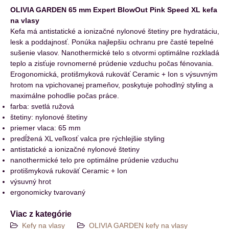
OLIVIA GARDEN 65 mm Expert BlowOut Pink Speed XL kefa
na vlasy
Kefa má antistatické a ionizačné nylonové štetiny pre hydratáciu,
lesk a poddajnosť. Ponúka najlepšiu ochranu pre časté tepelné
sušenie vlasov. Nanothermické telo s otvormi optimálne rozkladá
teplo a zisťuje rovnomerné prúdenie vzduchu počas fénovania.
Erogonomická, protišmyková rukoväť Ceramic + Ion s výsuvným
hrotom na vpichovanej prameňov, poskytuje pohodlný styling a
maximálne pohodlie počas práce.
farba: svetlá ružová
štetiny: nylonové štetiny
priemer vlaca: 65 mm
predĺžená XL veľkosť valca pre rýchlejšie styling
antistatické a ionizačné nylonové štetiny
nanothermické telo pre optimálne prúdenie vzduchu
protišmyková rukoväť Ceramic + Ion
výsuvný hrot
ergonomicky tvarovaný
Viac z kategórie
Kefy na vlasy
OLIVIA GARDEN kefy na vlasy