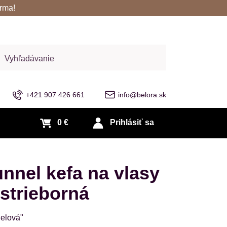
rma!
adať
+421 907 426 661
info@belora.sk
0 €
Prihlásiť sa
nel kefa na vlasy
strieborná
nelová"