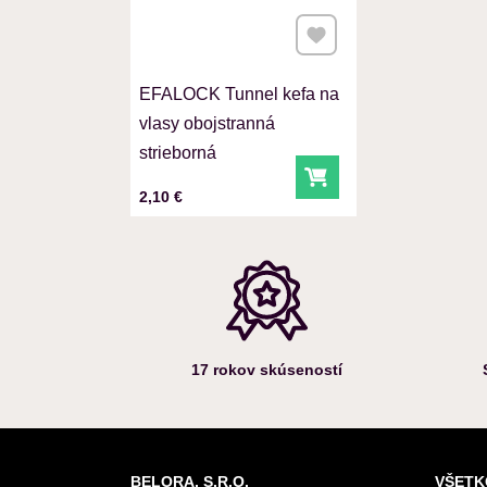
Pridať k Obľúbeným
EFALOCK Tunnel kefa na
vlasy obojstranná
strieborná
Do košíka
Cena s DPH
2,10 €
17 rokov skúseností
BELORA, S.R.O.
VŠETK