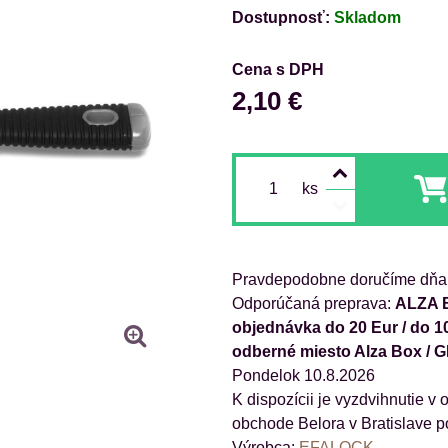
Dostupnosť:
Skladom
Cena s DPH
2,10 €
ks
Pravdepodobne doručíme dňa
ALZA B
objednávka do 20 Eur / do 1
odberné miesto Alza Box / 
Pondelok
10.8.2026
obchode Belora v Bratislave p
Výrobca:
EFALOCK