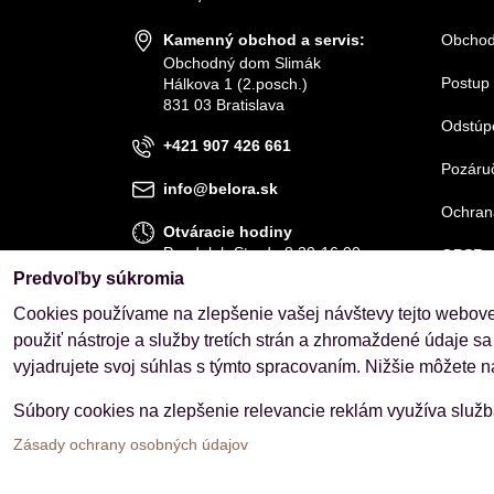
Kamenný obchod a servis:
Obchod
Obchodný dom Slimák
Postup 
Hálkova 1 (2.posch.)
831 03 Bratislava
Odstúp
+421 907 426 661
Pozáruč
info@belora.sk
Ochran
Otváracie hodiny
Pondelok-Streda 8.30-16.00
GPSR
Štvrtok-Piatok 8.30-15.00
Predvoľby súkromia
Cookies používame na zlepšenie vašej návštevy tejto webovej
OBJEDNÁVKY
použiť nástroje a služby tretích strán a zhromaždené údaje sa
Stav objednávky
vyjadrujete svoj súhlas s týmto spracovaním. Nižšie môžete n
Súbory cookies na zlepšenie relevancie reklám využíva služ
Zásady ochrany osobných údajov
Predvoľby súkromia
Zásady ochrany osobných úd