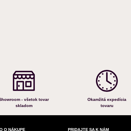
Showroom - všetok tovar
Okamžitá expedícia
skladom
tovaru
O O NÁKUPE
PRIDAJTE SA K NÁM