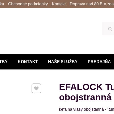
lka
Obchodné podmienky
Kontakt
Doprava nad 80 Eur zda
Hľ
TBY
KONTAKT
NAŠE SLUŽBY
PREDAJŇA
EFALOCK Tun
Pridať k Obľúbeným
obojstranná 
kefa na vlasy obojstanná - "tu