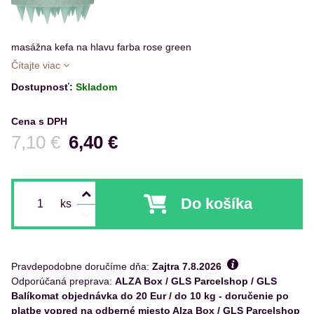
masážna kefa na hlavu farba rose green
Čítajte viac
Dostupnosť:
Skladom
Cena s DPH
Pred zľavou:
7,10 €
6,40 €
Do košíka
ks
Pravdepodobne doručíme dňa:
Zajtra
7.8.2026
ALZA Box / GLS Parcelshop / GLS
Balíkomat objednávka do 20 Eur / do 10 kg - doručenie po
platbe vopred na odberné miesto Alza Box / GLS Parcelshop