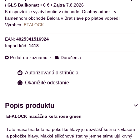
/ GLS Balíkomat
•
6 €
•
Zajtra
7.8.2026
Osobný odber - v
kamennom obchode Belora v Bratislave po platbe vopred!
Výrobca:
EFALOCK
EAN:
4025341516924
Import kód:
1418
Pridať do zoznamu
Doručenia
Autorizovaná distribúcia
Okamžité odoslanie
Popis produktu
EFALOCK masážna kefa rose green
Táto masážna kefa na pokožku hlavy je obzvlášť šetrná k vlasom
a pokožke hlavy. Mäkké silikónové štetiny jemne stimulujú krvný