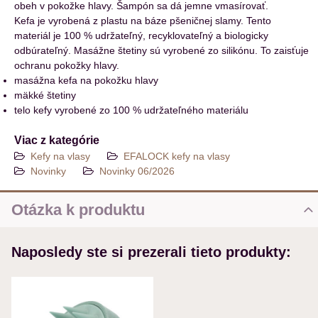
obeh v pokožke hlavy. Šampón sa dá jemne vmasírovať.
Kefa je vyrobená z plastu na báze pšeničnej slamy. Tento
materiál je 100 % udržateľný, recyklovateľný a biologicky
odbúrateľný. Masážne štetiny sú vyrobené zo silikónu. To zaisťuje
ochranu pokožky hlavy.
masážna kefa na pokožku hlavy
mäkké štetiny
telo kefy vyrobené zo 100 % udržateľného materiálu
Viac z kategórie
Kefy na vlasy
EFALOCK kefy na vlasy
Novinky
Novinky 06/2026
Otázka k produktu
Nová otázka k produktu
Naposledy ste si prezerali tieto produkty:
MENO
VÁŠ E-MAIL