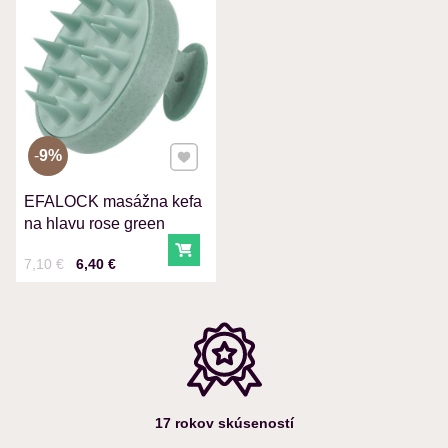
VAŠA OTÁZKA K PRODUKTU
Pridať k Obľúbeným
9%
EFALOCK masážna kefa
Odoslať
na hlavu rose green
Do košíka
Cena s DPH
Pred zľavou:
7,10 €
6,40 €
17 rokov skúseností