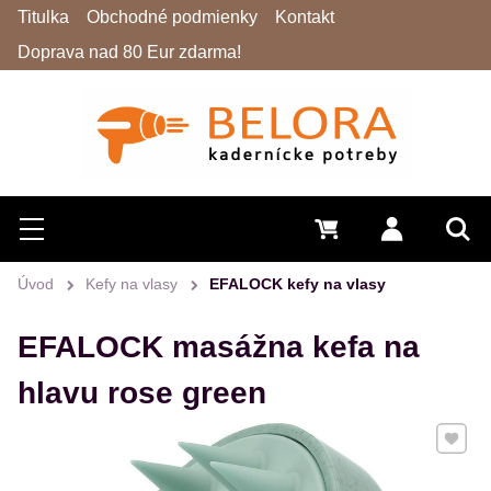
Titulka
Obchodné podmienky
Kontakt
Doprava nad 80 Eur zdarma!
Hľadať
Menu
0 €
Prihlásiť 
Vyh
Úvod
Kefy na vlasy
EFALOCK kefy na vlasy
EFALOCK masážna kefa na
hlavu rose green
Pridať 