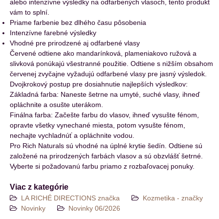
alebo intenzívne výsledky na odfarbených vlasoch, tento produkt
vám to splní.
Priame farbenie bez dlhého času pôsobenia
Intenzívne farebné výsledky
Vhodné pre prirodzené aj odfarbené vlasy
Červené odtiene ako mandarínková, plameniakovo ružová a
slivková ponúkajú všestranné použitie. Odtiene s nižším obsahom
červenej zvyčajne vyžadujú odfarbené vlasy pre jasný výsledok.
Dvojkrokový postup pre dosiahnutie najlepších výsledkov:
Základná farba: Naneste šetrne na umyté, suché vlasy, ihneď
opláchnite a osušte uterákom.
Finálna farba: Začešte farbu do vlasov, ihneď vysušte fénom,
opravte všetky vynechané miesta, potom vysušte fénom,
nechajte vychladnúť a opláchnite vodou.
Pro Rich Naturals sú vhodné na úplné krytie šedín. Odtiene sú
založené na prirodzených farbách vlasov a sú obzvlášť šetrné.
Vyberte si požadovanú farbu priamo z rozbaľovacej ponuky.
Viac z kategórie
LA RICHÉ DIRECTIONS značka
Kozmetika - značky
Novinky
Novinky 06/2026