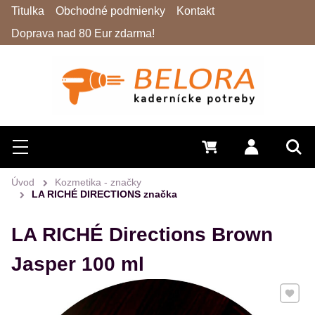
Titulka
Obchodné podmienky
Kontakt
Doprava nad 80 Eur zdarma!
Hľadať
Menu
0 €
Prihlásiť 
Vyh
Úvod
Kozmetika - značky
LA RICHÉ DIRECTIONS značka
LA RICHÉ Directions Brown
Jasper 100 ml
Pridať 