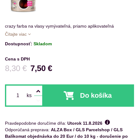
crazy farba na vlasy vymývateľná, priamo aplikovateľná
Čítajte viac
Dostupnosť:
Skladom
Cena s DPH
Pred zľavou:
8,30 €
7,50 €
Do košíka
ks
Pravdepodobne doručíme dňa:
Utorok
11.8.2026
ALZA Box / GLS Parcelshop / GLS
Balíkomat objednávka do 20 Eur / do 10 kg - doručenie po