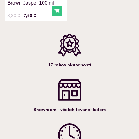
Odoslať
Brown Jasper 100 ml
Do košíka
Cena s DPH
Pred zľavou:
8,30 €
7,50 €
17 rokov skúseností
Showroom - všetok tovar skladom