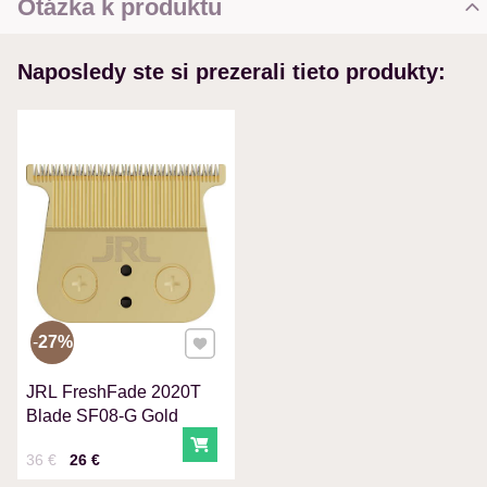
Otázka k produktu
Nová otázka k produktu
Naposledy ste si prezerali tieto produkty:
MENO
VÁŠ E-MAIL
VAŠA OTÁZKA K PRODUKTU
Pridať k Obľúbeným
27%
JRL FreshFade 2020T
Odoslať
Blade SF08-G Gold
Do košíka
Cena s DPH
Pred zľavou:
36 €
26 €