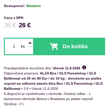
Dostupnosť:
Skladom
Cena s DPH
Pred zľavou:
36 €
26 €
Do košíka
ks
Pravdepodobne doručíme dňa:
Utorok
11.8.2026
ALZA Box / GLS Parcelshop / GLS
Balíkomat od 20 do 80 Eur / do 10 kg - doručenie po platbe
vopred na odberné miesto Alza Box / GLS Parcelshop / GLS
Balíkomat
•
3 €
•
Utorok
11.8.2026
Osobný odber - v
kamennom obchode Belora v Bratislave po platbe vopred!
Výrobca:
JRL