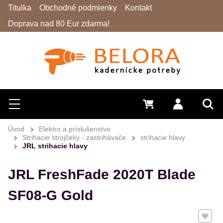
Titulka
Obchodné podmienky
Kontakt
Doprava nad 80 Eur zdarma!
Hľadať
Menu
0 €
Prihlásiť 
Vyh
Úvod
Elektro a príslušenstvo
Strihacie strojčeky - zastrihávače
strihacie hlavy
JRL strihacie hlavy
JRL FreshFade 2020T Blade
SF08-G Gold
Pridať 