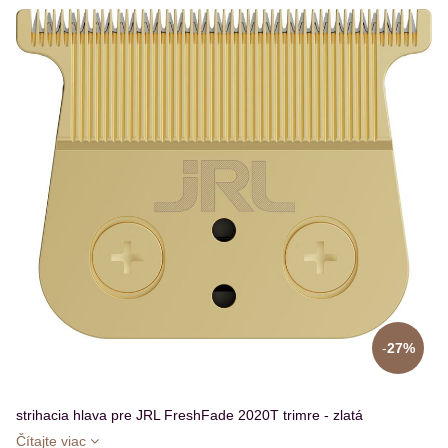
27%
strihacia hlava pre JRL FreshFade 2020T trimre - zlatá
Čítajte viac