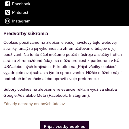
Facebook
Pinterest
Instagram
Predvoľby súkromia
OVERENÉ ZÁKAZNÍKMI
Cookies používame na zlepšenie vašej návštevy tejto webovej
stránky, analýzu jej výkonnosti a zhromažďovanie údajov o jej
používaní. Na tento účel môžeme použiť nástroje a služby tretích
strán a zhromaždené údaje sa môžu preniesť k partnerom v EÚ,
USA alebo iných krajinách. Kliknutím na „Prijať všetky cookies“
vyjadrujete svoj súhlas s týmto spracovaním. Nižšie môžete nájsť
podrobné informácie alebo upraviť svoje preferencie
Súbory cookies na zlepšenie relevancie reklám využíva služba
Google Ads alebo Meta (Facebook, Instagram).
Zásady ochrany osobných údajov
Predvoľby súkromia
Zásady ochrany osobných údajov
Prijať všetky cookies