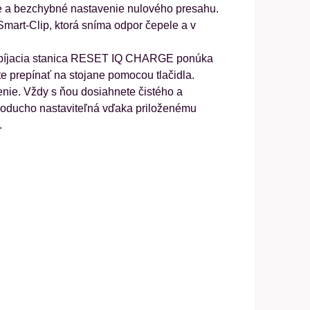
e a bezchybné nastavenie nulového presahu.
mart-Clip, ktorá sníma odpor čepele a v
a nabíjacia stanica RESET IQ CHARGE ponúka
 prepínať na stojane pomocou tlačidla.
tenie. Vždy s ňou dosiahnete čistého a
ednoducho nastaviteľná vďaka priloženému
.