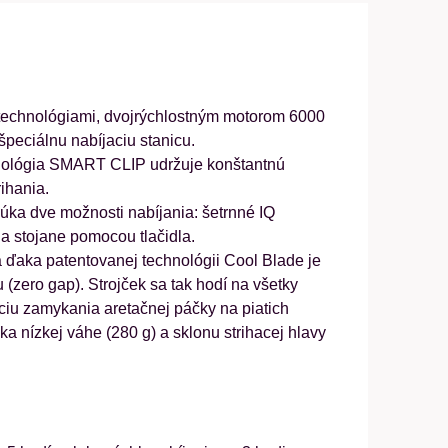
 technológiami, dvojrýchlostným motorom 6000
špeciálnu nabíjaciu stanicu.
echnológia SMART CLIP udržuje konštantnú
ihania.
úka dve možnosti nabíjania: šetrnné IQ
 stojane pomocou tlačidla.
 a ďaka patentovanej technológii Cool Blade je
 (zero gap). Strojček sa tak hodí na všetky
kciu zamykania aretačnej páčky na piatich
 nízkej váhe (280 g) a sklonu strihacej hlavy