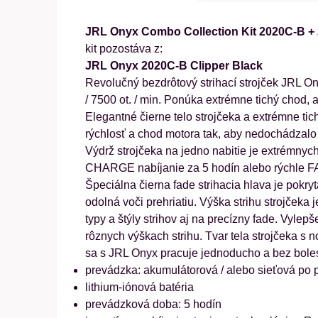
JRL Onyx Combo Collection Kit 2020C-B +
kit pozostáva z:
JRL Onyx 2020C-B Clipper Black
Revolučný bezdrôtový strihací strojček JRL O
/ 7500 ot. / min. Ponúka extrémne tichý chod, 
Elegantné čierne telo strojčeka a extrémne ti
rýchlosť a chod motora tak, aby nedochádzalo 
Výdrž strojčeka na jedno nabitie je extrémny
CHARGE nabíjanie za 5 hodín alebo rýchle FA
Špeciálna čierna fade strihacia hlava je pokry
odolná voči prehriatiu. Výška strihu strojčeka
typy a štýly strihov aj na precízny fade. Vyle
rôznych výškach strihu. Tvar tela strojčeka s
sa s JRL Onyx pracuje jednoducho a bez boles
prevádzka: akumulátorová / alebo sieťová po p
lithium-iónová batéria
prevádzková doba: 5 hodín