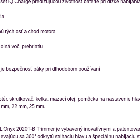
set IQ Charge predlžujúcou životnosť batérie pri dĺžke nabíjani
ia
ú rýchlosť a chod motora
lná voči prehriatiu
je bezpečnosť páky pri dlhodobom používaní
aptér, skrutkovač, kefka, mazací olej, pomôcka na nastavenie hl
9 mm, 22 mm, 25 mm.
L Onyx 2020T-B Trimmer je vybavený inovatívnymi a patentovan
evajúcu sa 360° odkrytú strihaciu hlavu a špeciálnu nabíjaciu s