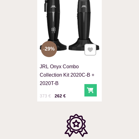
Pridať k Obľúbeným
29%
JRL Onyx Combo
Collection Kit 2020C-B +
2020T-B
Do košíka
Cena s DPH
Pred zľavou:
373 €
262 €