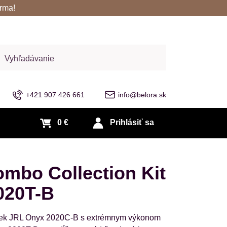
rma!
adať
+421 907 426 661
info@belora.sk
0 €
Prihlásiť sa
mbo Collection Kit
020T-B
rojček JRL Onyx 2020C-B s extrémnym výkonom