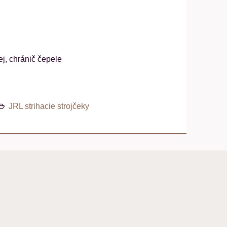
j, chránič čepele
JRL strihacie strojčeky