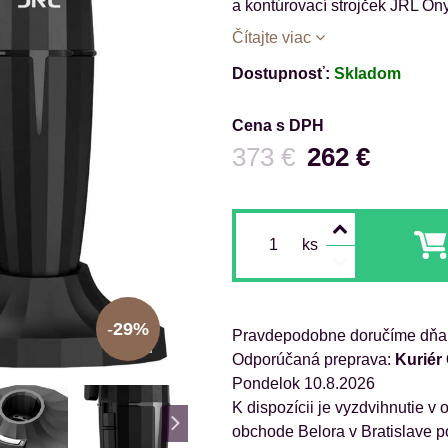
a kontúrovací strojček JRL On
Čítajte viac
Dostupnosť:
Skladom
Cena s DPH
Pred zľavou:
373 €
262 €
ks
29%
Pravdepodobne doručíme dňa
Kuriér
Pondelok
10.8.2026
obchode Belora v Bratislave p