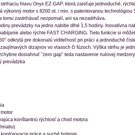
trihaciu hlavu Onyx EZ-GAP, ktorá zaisťuje jednoduché, rýchl
ýkonný motor s 8200 ot. / min. s patentovanou technológiou S
ka tomu zastrihávač nezpomalí, ani sa nezadrháva.
hodiny prevádzky na jedno nabitie dlhé 1,5 hodiny. Inovatívn
abíjanie alebo rýchle FAST CHARGING. Tieto funkcie si môžete
60° odkrytá pre dokonalú viditeľnosť pri práci a jednoduché čis
 zaujímavých dizajnov vo vlasoch či fúzoch. Výška strihu je j
zchybne dosiahnuť "zero gap" teda nastavenie nulovej medzery
vý prevádzka
ia
 motor
ajúca konštantnú rýchlosť a chod motora
hriatiu)
e kontúrovacie práce a suché holenie