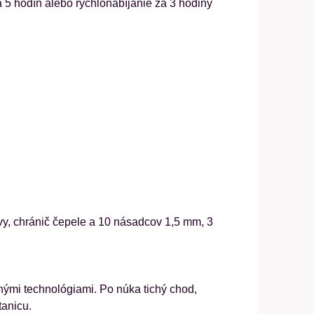
a 5 hodín alebo rýchlonabíjanie za 3 hodiny
avy, chránič čepele a 10 násadcov 1,5 mm, 3
ými technológiami. Po núka tichý chod,
tanicu.