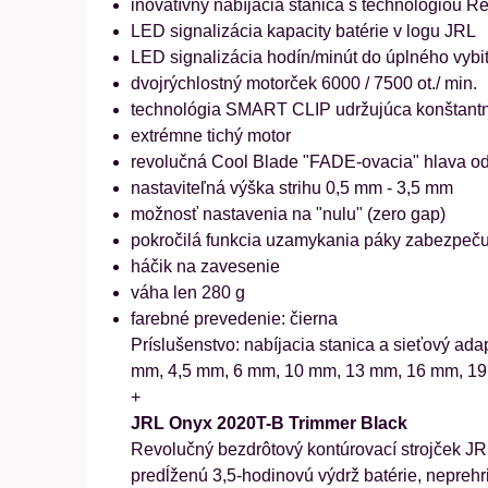
inovatívny nabíjacia stanica s technológiou Re
LED signalizácia kapacity batérie v logu JRL
LED signalizácia hodín/minút do úplného vybit
dvojrýchlostný motorček 6000 / 7500 ot./ min.
technológia SMART CLIP udržujúca konštantn
extrémne tichý motor
revolučná Cool Blade "FADE-ovacia" hlava odo
nastaviteľná výška strihu 0,5 mm - 3,5 mm
možnosť nastavenia na "nulu" (zero gap)
pokročilá funkcia uzamykania páky zabezpeču
háčik na zavesenie
váha len 280 g
farebné prevedenie: čierna
Príslušenstvo: nabíjacia stanica a sieťový ad
mm, 4,5 mm, 6 mm, 10 mm, 13 mm, 16 mm, 1
+
JRL Onyx 2020T-B Trimmer Black
Revolučný bezdrôtový kontúrovací strojček JR
predĺženú 3,5-hodinovú výdrž batérie, neprehri