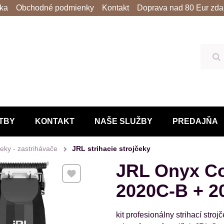
lka
Obchodné podmienky
Kontakt
Doprava nad 80 Eur zda
Hľ
TBY
KONTAKT
NAŠE SLUŽBY
PREDAJŇA
čeky - zastrihávače
JRL strihacie strojčeky
JRL Onyx Co
Pridať k Obľúbeným
2020C-B + 2
kit profesionálny strihací st