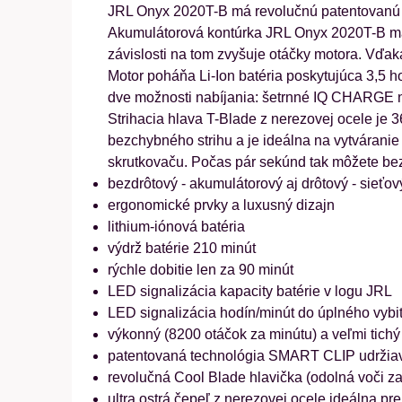
JRL Onyx 2020T-B má revolučnú patentovanú s
Akumulátorová kontúrka JRL Onyx 2020T-B má v
závislosti na tom zvyšuje otáčky motora. Vďa
Motor poháňa Li-Ion batéria poskytujúca 3,5 
dve možnosti nabíjania: šetrnné IQ CHARGE n
Strihacia hlava T-Blade z nerezovej ocele je 3
bezchybného strihu a je ideálna na vytváranie
skrutkovaču. Počas pár sekúnd tak môžete be
bezdrôtový - akumulátorový aj drôtový - sieťo
ergonomické prvky a luxusný dizajn
lithium-iónová batéria
výdrž batérie 210 minút
rýchle dobitie len za 90 minút
LED signalizácia kapacity batérie v logu JRL
LED signalizácia hodín/minút do úplného vybit
výkonný (8200 otáčok za minútu) a veľmi tichý
patentovaná technológia SMART CLIP udržiav
revolučná Cool Blade hlavička (odolná voči za
ultra ostrá čepeľ z nerezovej ocele ideálna pr