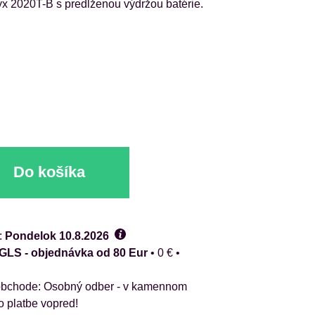
yx 2020T-B s predĺženou výdržou batérie.
Do košíka
:
Pondelok
10.8.2026
 GLS - objednávka od 80 Eur
•
0 €
•
Osobný odber - v kamennom
o platbe vopred!