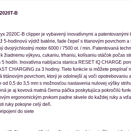
 2020T-B
nyx 2020C-B clipper je vybavený inovatívnymi a patentovanými
až 5-hodinovú výdrž batérie, fade čepeľ s titanovým povrchom a 
chý dvojrýchlostný motor 6000 / 7500 ot. / min. Patentovaná t
k žiadnemu výkyvu, cukaniu, trhaniu, kolísaniu otáčok počas str
ch 5 hodín. Inovatívna nabíjacia stanica RESET IQ CHARGE pon
ST CHARGING za 3 hodiny. Tieto funkcie si môžete prepínať na
tá titánovým povrchom, ktorý je odolnejší aj voči opotrebovaniu
 je od 0,5 do 3,5 mm s možnosťou nastavenia nulovej výšky strihu
pšená je aj kovová matná čierna páčka poskytujúca pokročilú fun
 novým ergonomickým prvkom padne skvele do každej ruky a vďaka
ti ruky pokojne celý deň.
ripojení do siete