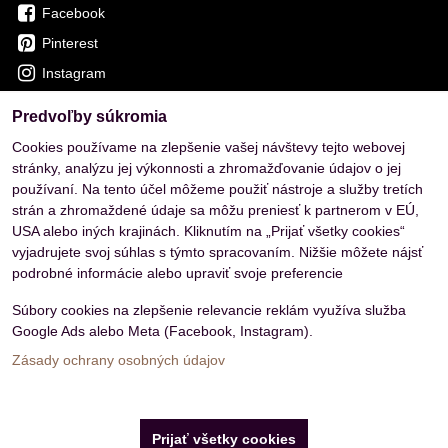
Facebook
Pinterest
Instagram
Predvoľby súkromia
OVERENÉ ZÁKAZNÍKMI
Cookies používame na zlepšenie vašej návštevy tejto webovej
stránky, analýzu jej výkonnosti a zhromažďovanie údajov o jej
používaní. Na tento účel môžeme použiť nástroje a služby tretích
strán a zhromaždené údaje sa môžu preniesť k partnerom v EÚ,
USA alebo iných krajinách. Kliknutím na „Prijať všetky cookies“
vyjadrujete svoj súhlas s týmto spracovaním. Nižšie môžete nájsť
podrobné informácie alebo upraviť svoje preferencie
Súbory cookies na zlepšenie relevancie reklám využíva služba
Google Ads alebo Meta (Facebook, Instagram).
Zásady ochrany osobných údajov
Predvoľby súkromia
Zásady ochrany osobných údajov
Prijať všetky cookies