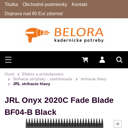
Titulka
Obchodné podmienky
Kontakt
Doprava nad 80 Eur zdarma!
Hľadať
Menu
0 €
Prihlásiť 
Vyh
Úvod
Elektro a príslušenstvo
Strihacie strojčeky - zastrihávače
strihacie hlavy
JRL strihacie hlavy
JRL Onyx 2020C Fade Blade
BF04-B Black
Pridať 