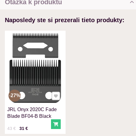
Otázka k produktu
Nová otázka k produktu
Naposledy ste si prezerali tieto produkty:
MENO
VÁŠ E-MAIL
VAŠA OTÁZKA K PRODUKTU
Pridať k Obľúbeným
27%
JRL Onyx 2020C Fade
Odoslať
Blade BF04-B Black
Do košíka
Cena s DPH
Pred zľavou:
43 €
31 €