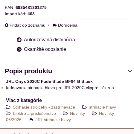
EAN:
6935481301275
Import kód:
463
Pridať do zoznamu
Doručenia
Autorizovaná distribúcia
Okamžité odoslanie
Popis produktu
JRL Onyx 2020C Fade Blade BF04-B Black
fadeovacia strihacia hlava pre JRL 2020C clippre - čierna
Viac z kategórie
Strihacie strojčeky - zastrihávače
strihacie hlavy
Elektro a príslušenstvo
Novinky
Novinky
06/2026
JRL strihacie hlavy