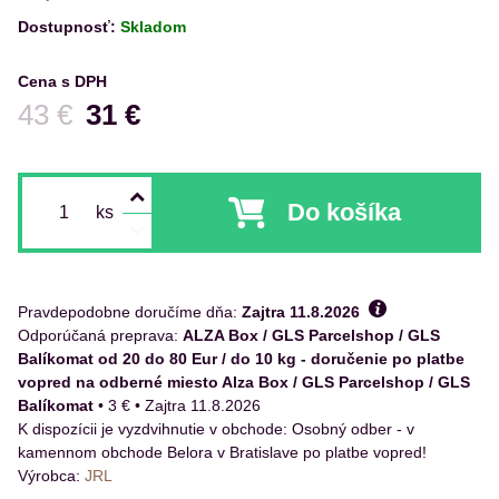
Dostupnosť:
Skladom
Cena s DPH
Pred zľavou:
43 €
31 €
Do košíka
ks
Pravdepodobne doručíme dňa:
Zajtra
11.8.2026
ALZA Box / GLS Parcelshop / GLS
Balíkomat od 20 do 80 Eur / do 10 kg - doručenie po platbe
vopred na odberné miesto Alza Box / GLS Parcelshop / GLS
Balíkomat
•
3 €
•
Zajtra
11.8.2026
Osobný odber - v
kamennom obchode Belora v Bratislave po platbe vopred!
Výrobca:
JRL