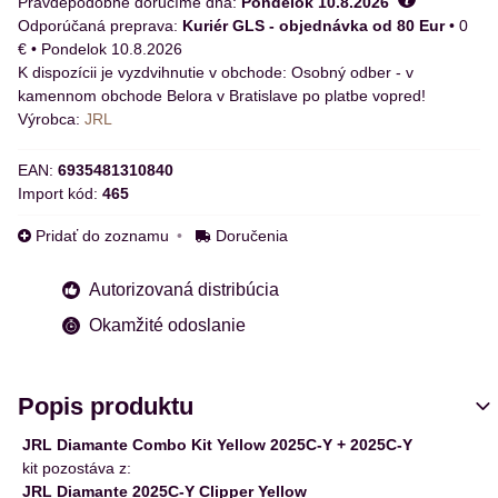
Pravdepodobne doručíme dňa:
Pondelok
10.8.2026
Kuriér GLS - objednávka od 80 Eur
•
0
€
•
Pondelok
10.8.2026
Osobný odber - v
kamennom obchode Belora v Bratislave po platbe vopred!
Výrobca:
JRL
EAN:
6935481310840
Import kód:
465
Pridať do zoznamu
Doručenia
Autorizovaná distribúcia
Okamžité odoslanie
Popis produktu
JRL Diamante Combo Kit Yellow 2025C-Y + 2025C-Y
kit pozostáva z:
JRL Diamante 2025C-Y Clipper Yellow