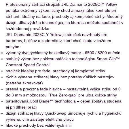
Profesionálny strihací strojček JRL Diamante 2025C-Y Yellow
ponúka extrémny výkon, tichý chod a maximálnu kontrolu pri
strihaní. Ideálny na fade, prechody aj kompletné strihy. Moderný
dizajn, dlhá výdrž a technológia, na ktorú sa môžete spoľahnúť v
každodennej prevádzke.
JRL Diamante 2025C-Y Yellow je strojček navrhnutý pre
barberov, holičov a kaderníkov, ktorí chcú istotu v každom
pohybe.
výkonný dvojrýchlostný bezkefkový motor - 6500 / 8200 ot./min.
stabilný výkon bez poklesu otáčok s technológiou Smart-Clip™
Constant Speed Control
strojček ideálny pre fade, prechody aj kompletné strihy
rýchla výmena strihacej hlavy bez potreby ďalších nástrojov
(netreba skrutkovať)
presná a precízna fade hlavice – nastaviteľná výška strihu od 0
do 3 mm s možnosťou "True Zero-gap" pre ultra krátke strihy
patentovaná Cool Blade™ technológia – čepeľ zostáva studená
aj pri dlhšej práci
dizajn strihacej hlavy Quick-Swap umožňuje rýchlu a hygienickú
výmenu, čím zaisťuje efektívnu prácu
hladké prechody bez viditeľných línií