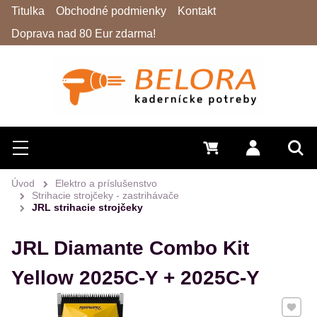
Titulka
Obchodné podmienky
Kontakt
Doprava nad 80 Eur zdarma!
Hľadať
Menu
0 €
Prihlásiť 
Vyh
Úvod
Elektro a príslušenstvo
Strihacie strojčeky - zastrihávače
JRL strihacie strojčeky
JRL Diamante Combo Kit
Yellow 2025C-Y + 2025C-Y
Pridať 