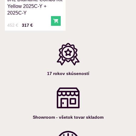
Odoslať
Yellow 2025C-Y +
2025C-Y
Do košíka
Cena s DPH
Pred zľavou:
452 €
317 €
17 rokov skúseností
Showroom - všetok tovar skladom