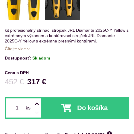
kit profesionálny strihací strojček JRL Diamante 2025C-Y Yellow s
extrémnym výkonom a kontúrovací strojček JRL Diamante
2025C-Y Yellow s extrémne presnými kontúrami.
Čítajte viac
Dostupnosť:
Skladom
Cena s DPH
Pred zľavou:
452 €
317 €
Do košíka
ks