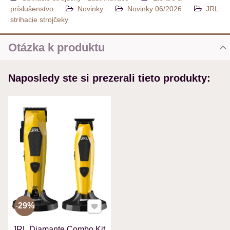
príslušenstvo
Novinky
Novinky 06/2026
JRL
strihacie strojčeky
Otázka k produktu
Nová otázka k produktu
Naposledy ste si prezerali tieto produkty:
MENO
VÁŠ E-MAIL
VAŠA OTÁZKA K PRODUKTU
Pridať k Obľúbeným
29%
JRL Diamante Combo Kit