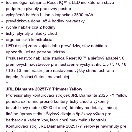
technológia nabíjania Reset IQ™ s LED indikátorom stavu
podporuje plynulý pracovný postup
vylepšená batéria Li‑ion s kapacitou 3500 mAh
prevádzkova doba: až 4 hodiny prevádzky
rýchle nabitie cca 2 hodiny
tichý, plynulý a hladký chod
ergonomická konštrukcia
LED displej zobrazujúci dobu prevádzky, stav nabitia a
upozorňujúci na potrebu údržby
Príslušenstvo: nabíjacia stanica Reset IQ™ a sieťový adaptér, 6
prémiových nadstavcov pre nastavenie výšky strihu 1,5 / 3 / 6 / 8
/ 10 / 13 mm, nástroj pre nastavenie výšky strihu, ochrana
čepele, čistiaci štetec, mazací olej
+
JRL Diamante 2025T-Y Trimmer Yellow
Profesionálny kontúrovací strojček JRL Diamante 2025T-Y Yellow
ponúka extrémne presné kontúry, tichý chod a výkonný
bezuhlíkový motor (8200 ot./min). Ideálny na detaily, línie aj
finálne úpravy strihu. Štýlový dizajn a špičkový výkon pre
barberov a kaderníkov, ktorí chcú maximálnu kontrolu.
Kontúrovací stroj JRL Diamante 2025T-Y Yellow je navrhnutý pre