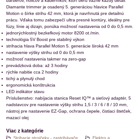
barberov, holičov a kaderníkov, ktorí berú vážne každý detail.
Diamante trimmer je osadený 5. generáciou hlavice Parallel
Motion o šírke strihu 42 mm, ktorá je navrhnutá pre detailnú
prácu. Vďaka tomu zabezpečí ultra presné kontúry, ideálny pre
fúzy, línie aj dizajn, ponúka možnosť nastavenia od 0 do 0,5 mm.
jednorýchlostný bezkefkový motor 8200 ot./min.
technológia 5V Boost pre stabilný výkon
strihacia hlava Parallel Motion 5. generácie široká 42 mm
nastavenie výšky strihu od 0 do 0,5 mm
možnosť nastavenia takmer na zero-gap
prevádzková doba: až 3 hodiny
rýchle nabitie cca 2 hodiny
tichý a plynulý chod
ergonomická konštrukcia
LED indikátor stavu
Príslušenstvo: nabíjacia stanica Reset IQ™ a sieťový adaptér, 5
nadstavcov pre nastavenie výšky strihu 1,5 / 3 / 6 / 8 / 10 mm,
nástroj pre nastavenie EZ-Gap, ochrana čepele, čistiaci štetček,
mazací olej
Viac z kategórie
Strihacie strojčeky - zastrihávače
Elektro a