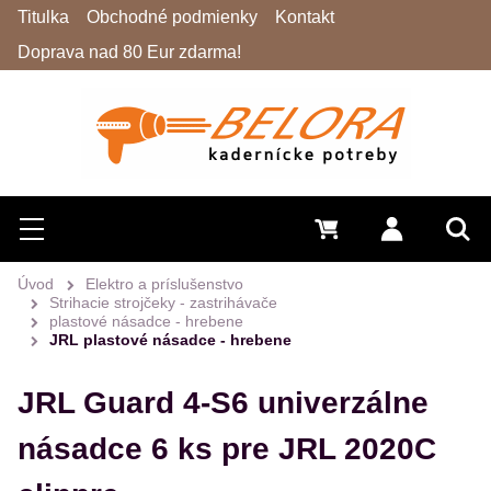
Titulka
Obchodné podmienky
Kontakt
Doprava nad 80 Eur zdarma!
Hľadať
Menu
0 €
Prihlásiť 
Vyh
Úvod
Elektro a príslušenstvo
Strihacie strojčeky - zastrihávače
plastové násadce - hrebene
JRL plastové násadce - hrebene
JRL Guard 4-S6 univerzálne
násadce 6 ks pre JRL 2020C