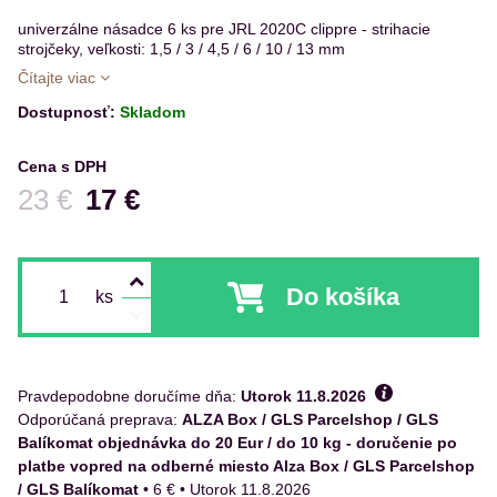
univerzálne násadce 6 ks pre JRL 2020C clippre - strihacie
strojčeky, veľkosti: 1,5 / 3 / 4,5 / 6 / 10 / 13 mm
Čítajte viac
Dostupnosť:
Skladom
Cena s DPH
Pred zľavou:
23 €
17 €
Do košíka
ks
Pravdepodobne doručíme dňa:
Utorok
11.8.2026
ALZA Box / GLS Parcelshop / GLS
Balíkomat objednávka do 20 Eur / do 10 kg - doručenie po
platbe vopred na odberné miesto Alza Box / GLS Parcelshop
/ GLS Balíkomat
•
6 €
•
Utorok
11.8.2026