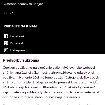
Ochrana osobných údajov
GPSR
PRIDAJTE SA K NÁM
Facebook
Pinterest
Instagram
Predvoľby súkromia
OVERENÉ ZÁKAZNÍKMI
Cookies používame na zlepšenie vašej návštevy tejto webovej
stránky, analýzu jej výkonnosti a zhromažďovanie údajov o jej
používaní. Na tento účel môžeme použiť nástroje a služby tretích
strán a zhromaždené údaje sa môžu preniesť k partnerom v EÚ,
USA alebo iných krajinách. Kliknutím na „Prijať všetky cookies“
vyjadrujete svoj súhlas s týmto spracovaním. Nižšie môžete nájsť
podrobné informácie alebo upraviť svoje preferencie