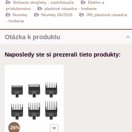
Strihacie strojčeky - zastrihávače
Elektro a
príslušenstvo
plastové násadce - hrebene
Novinky
Novinky 06/2026
JRL plastové násadce
- hrebene
Otázka k produktu
Nová otázka k produktu
Naposledy ste si prezerali tieto produkty:
MENO
VÁŠ E-MAIL
VAŠA OTÁZKA K PRODUKTU
Pridať k Obľúbeným
26%