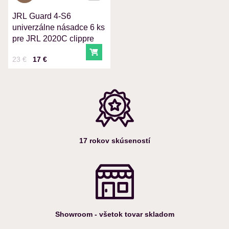
JRL Guard 4-S6
Odoslať
univerzálne násadce 6 ks
pre JRL 2020C clippre
Do košíka
Cena s DPH
Pred zľavou:
23 €
17 €
17 rokov skúseností
Showroom - všetok tovar skladom