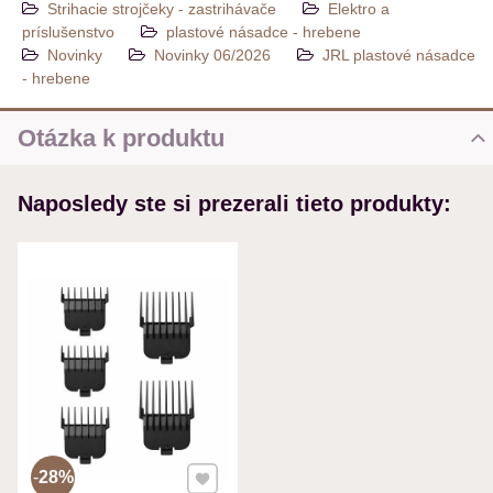
Strihacie strojčeky - zastrihávače
Elektro a
príslušenstvo
plastové násadce - hrebene
Novinky
Novinky 06/2026
JRL plastové násadce
- hrebene
Otázka k produktu
Nová otázka k produktu
Naposledy ste si prezerali tieto produkty:
MENO
VÁŠ E-MAIL
VAŠA OTÁZKA K PRODUKTU
Pridať k Obľúbeným
28%