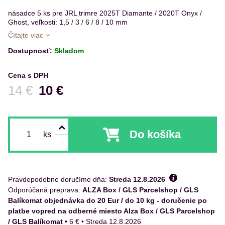
násadce 5 ks pre JRL trimre 2025T Diamante / 2020T Onyx /
Ghost, veľkosti: 1,5 / 3 / 6 / 8 / 10 mm
Čítajte viac
Dostupnosť:
Skladom
Cena s DPH
Pred zľavou:
14 €
10 €
Do košíka
ks
Pravdepodobne doručíme dňa:
Streda
12.8.2026
ALZA Box / GLS Parcelshop / GLS
Balíkomat objednávka do 20 Eur / do 10 kg - doručenie po
platbe vopred na odberné miesto Alza Box / GLS Parcelshop
/ GLS Balíkomat
•
6 €
•
Streda
12.8.2026