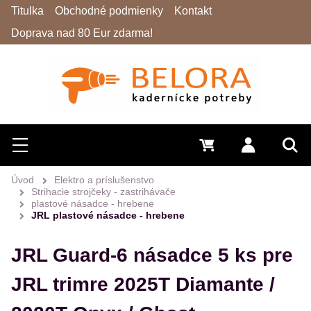
Titulka
Obchodné podmienky
Kontakt
Doprava nad 80 Eur zdarma!
Hľadať
Menu
0 €
Prihlásiť 
Vyh
Úvod
Elektro a príslušenstvo
Strihacie strojčeky - zastrihávače
plastové násadce - hrebene
JRL plastové násadce - hrebene
JRL Guard-6 násadce 5 ks pre
JRL trimre 2025T Diamante /