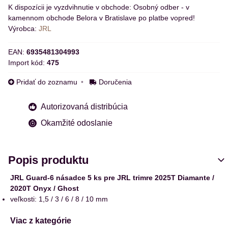
Osobný odber - v
kamennom obchode Belora v Bratislave po platbe vopred!
Výrobca:
JRL
EAN:
6935481304993
Import kód:
475
Pridať do zoznamu
Doručenia
Autorizovaná distribúcia
Okamžité odoslanie
Popis produktu
JRL Guard-6 násadce 5 ks pre JRL trimre 2025T Diamante /
2020T Onyx / Ghost
veľkosti: 1,5 / 3 / 6 / 8 / 10 mm
Viac z kategórie