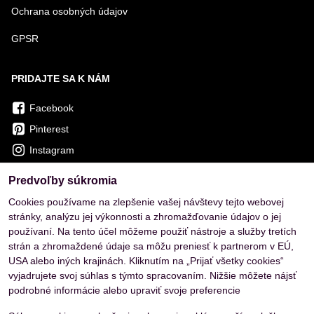
Ochrana osobných údajov
GPSR
PRIDAJTE SA K NÁM
Facebook
Pinterest
Instagram
Predvoľby súkromia
OVERENÉ ZÁKAZNÍKMI
Cookies používame na zlepšenie vašej návštevy tejto webovej
stránky, analýzu jej výkonnosti a zhromažďovanie údajov o jej
používaní. Na tento účel môžeme použiť nástroje a služby tretích
strán a zhromaždené údaje sa môžu preniesť k partnerom v EÚ,
USA alebo iných krajinách. Kliknutím na „Prijať všetky cookies“
vyjadrujete svoj súhlas s týmto spracovaním. Nižšie môžete nájsť
podrobné informácie alebo upraviť svoje preferencie