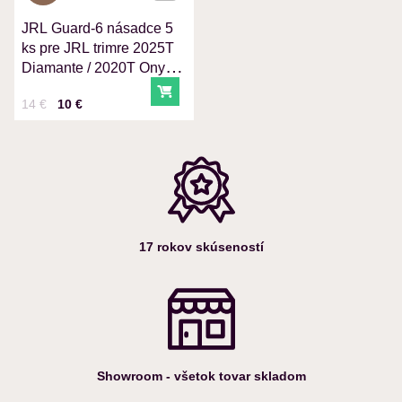
JRL Guard-6 násadce 5
Odoslať
ks pre JRL trimre 2025T
Diamante / 2020T Onyx /
Ghost
Do košíka
Cena s DPH
Pred zľavou:
14 €
10 €
17 rokov skúseností
Showroom - všetok tovar skladom