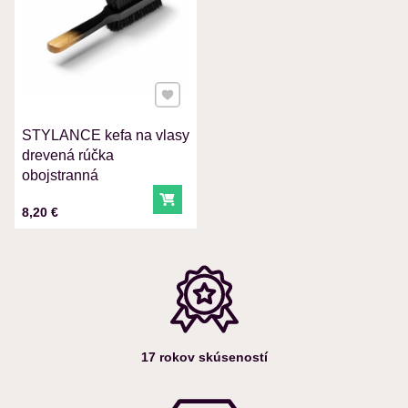
VAŠA OTÁZKA K PRODUKTU
Pridať k Obľúbeným
STYLANCE kefa na vlasy
Odoslať
drevená rúčka
obojstranná
Do košíka
Cena s DPH
8,20 €
17 rokov skúseností