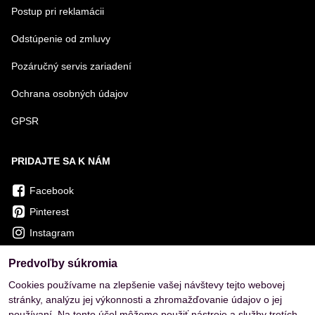
Postup pri reklamácii
Odstúpenie od zmluvy
Pozáručný servis zariadení
Ochrana osobných údajov
GPSR
PRIDAJTE SA K NÁM
Facebook
Pinterest
Instagram
Predvoľby súkromia
OVERENÉ ZÁKAZNÍKMI
Cookies používame na zlepšenie vašej návštevy tejto webovej
stránky, analýzu jej výkonnosti a zhromažďovanie údajov o jej
používaní. Na tento účel môžeme použiť nástroje a služby tretích