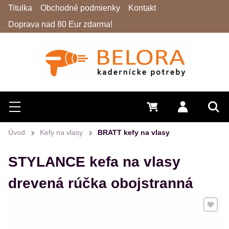
Titulka
Obchodné podmienky
Kontakt
Doprava nad 80 Eur zdarma!
Hľadať
Menu
0 €
Prihlásiť 
Vyh
Úvod
Kefy na vlasy
BRATT kefy na vlasy
STYLANCE kefa na vlasy
drevená rúčka obojstranná
Pridať 