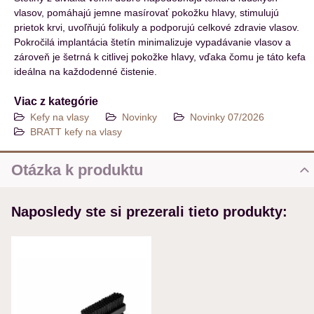
vlasov, pomáhajú jemne masírovať pokožku hlavy, stimulujú
prietok krvi, uvoľňujú folikuly a podporujú celkové zdravie vlasov.
Pokročilá implantácia štetín minimalizuje vypadávanie vlasov a
zároveň je šetrná k citlivej pokožke hlavy, vďaka čomu je táto kefa
ideálna na každodenné čistenie.
Viac z kategórie
Kefy na vlasy
Novinky
Novinky 07/2026
BRATT kefy na vlasy
Otázka k produktu
Nová otázka k produktu
Naposledy ste si prezerali tieto produkty:
MENO
VÁŠ E-MAIL