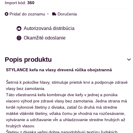
Import kód:
360
Pridať do zoznamu
Doručenia
Autorizovaná distribúcia
Okamžité odoslanie
Popis produktu
STYLANCE kefa na vlasy drevená rúčka obojstranná
Šetrná k pokožke hlavy, stimuluje prietok krvi a podporuje zdravé
vlasy bez zamotania.
Táto všestranná kefa kombinuje dve kefy v jednej a ponúka
viacero výhod pre zdravé vlasy bez zamotania. Jedna strana má
tvrdé nylonové štetiny z diviaka, zatiaľ čo druhá má stredne
mäkké vláknité štetiny, vďaka čomu je vhodná na rozčesávanie,
vytváranie a udržiavanie vĺn a uhladzovanie stredne hrubých až
hrubých vlasov.
Štetiny z diviaka veľmi dobre napodobňujú textúru ľudských