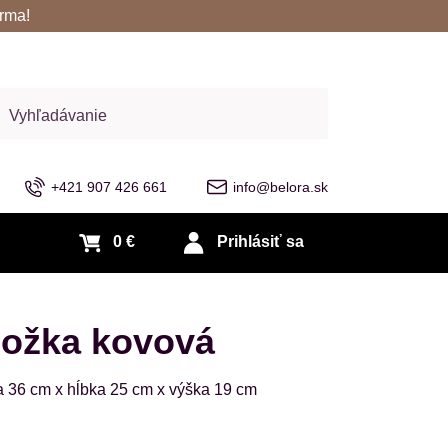
rma!
adať
+421 907 426 661
info@belora.sk
0 €
Prihlásiť sa
ožka kovová
 36 cm x hĺbka 25 cm x výška 19 cm