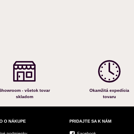
Showroom - všetok tovar
Okamžitá expedícia
skladom
tovaru
O O NÁKUPE
PRIDAJTE SA K NÁM
né podmienky
Facebook