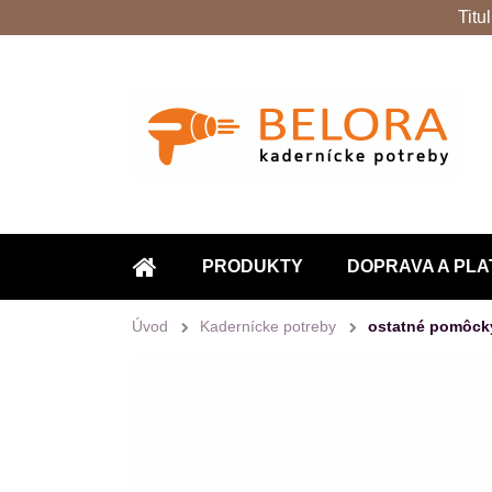
Titu
PRODUKTY
DOPRAVA A PLA
ÚVOD
Úvod
Kadernícke potreby
ostatné pomôck