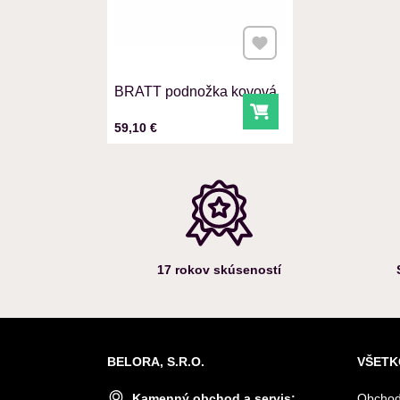
Pridať k Obľúbeným
BRATT podnožka kovová
Do košíka
Cena s DPH
59,10 €
17 rokov skúseností
BELORA, S.R.O.
VŠETK
Kamenný obchod a servis:
Obchod