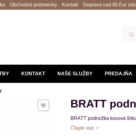
lka
Obchodné podmienky
Kontakt
Doprava nad 80 Eur zda
Hľ
TBY
KONTAKT
NAŠE SLUŽBY
PREDAJŇA
y
BRATT podn
Pridať k Obľúbeným
BRATT podnožka kovová šírka
Čítajte viac