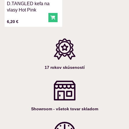
D.TANGLED kefa na
Odoslať
vlasy Hot Pink
Do košíka
Cena s DPH
6,20 €
17 rokov skúseností
Showroom - všetok tovar skladom