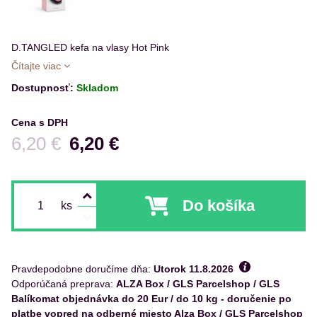
D.TANGLED kefa na vlasy Hot Pink
Čítajte viac
Dostupnosť:
Skladom
Cena s DPH
Pred zľavou:
6,20 €
6,20 €
Do košíka
ks
Pravdepodobne doručíme dňa:
Utorok
11.8.2026
ALZA Box / GLS Parcelshop / GLS
Balíkomat objednávka do 20 Eur / do 10 kg - doručenie po
platbe vopred na odberné miesto Alza Box / GLS Parcelshop