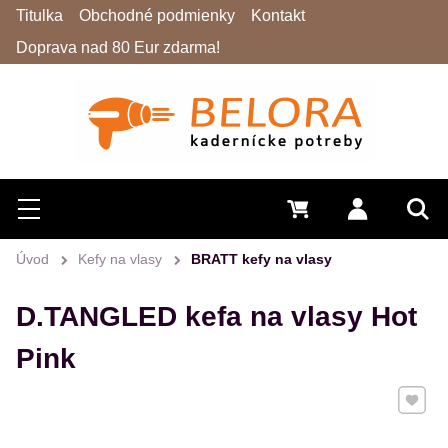
Titulka
Obchodné podmienky
Kontakt
Doprava nad 80 Eur zdarma!
Hľadať
Menu
0 €
Prihlásiť 
Vyh
Úvod
Kefy na vlasy
BRATT kefy na vlasy
D.TANGLED kefa na vlasy Hot
Pink
Pridať 