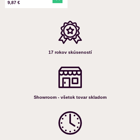
Do košíka
Cena s DPH
9,87 €
17 rokov skúseností
Showroom - všetok tovar skladom