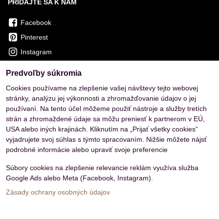
PRIDAJTE SA K NÁM
Facebook
Pinterest
Instagram
Predvoľby súkromia
OVERENÉ ZÁKAZNÍKMI
Cookies používame na zlepšenie vašej návštevy tejto webovej
stránky, analýzu jej výkonnosti a zhromažďovanie údajov o jej
používaní. Na tento účel môžeme použiť nástroje a služby tretích
strán a zhromaždené údaje sa môžu preniesť k partnerom v EÚ,
USA alebo iných krajinách. Kliknutím na „Prijať všetky cookies“
vyjadrujete svoj súhlas s týmto spracovaním. Nižšie môžete nájsť
podrobné informácie alebo upraviť svoje preferencie
Súbory cookies na zlepšenie relevancie reklám využíva služba
Google Ads alebo Meta (Facebook, Instagram).
Zásady ochrany osobných údajov