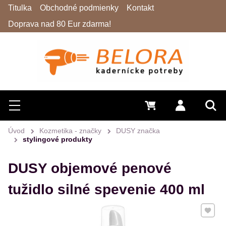
Titulka
Obchodné podmienky
Kontakt
Doprava nad 80 Eur zdarma!
Hľadať
Menu
0 €
Prihlásiť 
Vyh
Úvod
Kozmetika - značky
DUSY značka
stylingové produkty
DUSY objemové penové
tužidlo silné spevenie 400 ml
Pridať 