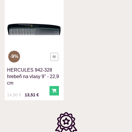
VÁŠ E-MAIL
VAŠA OTÁZKA K PRODUKTU
Pridať k Obľúbeným
9%
HERCULES 942-328
Odoslať
hrebeň na vlasy 9" - 22,9
cm
Do košíka
Cena s DPH
Pred zľavou:
14,90 €
13,51 €