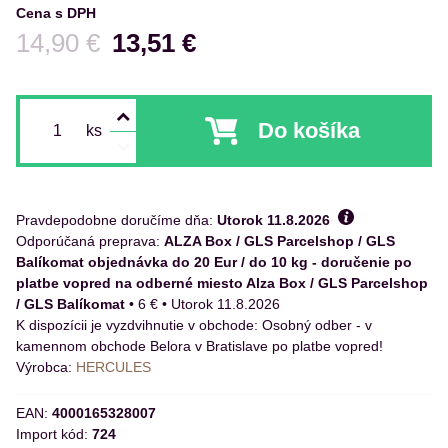
Cena s DPH
Pred zľavou:
14,90 €
13,51 €
Do košíka
ks
Pravdepodobne doručíme dňa:
Utorok
11.8.2026
ALZA Box / GLS Parcelshop / GLS
Balíkomat objednávka do 20 Eur / do 10 kg - doručenie po
platbe vopred na odberné miesto Alza Box / GLS Parcelshop
/ GLS Balíkomat
•
6 €
•
Utorok
11.8.2026
Osobný odber - v
kamennom obchode Belora v Bratislave po platbe vopred!
Výrobca:
HERCULES
EAN:
4000165328007
Import kód:
724