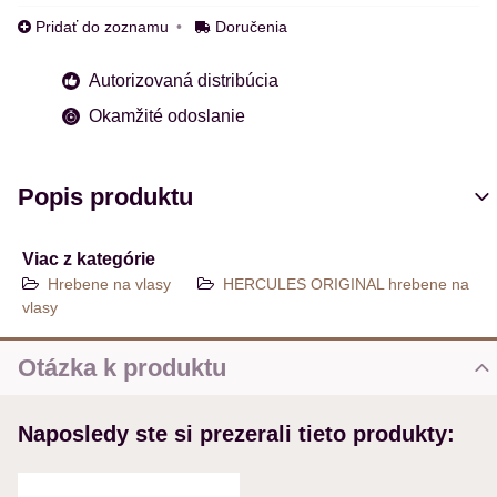
Pridať do zoznamu
Doručenia
Autorizovaná distribúcia
Okamžité odoslanie
Popis produktu
Viac z kategórie
Hrebene na vlasy
HERCULES ORIGINAL hrebene na
vlasy
Otázka k produktu
Nová otázka k produktu
Naposledy ste si prezerali tieto produkty:
MENO