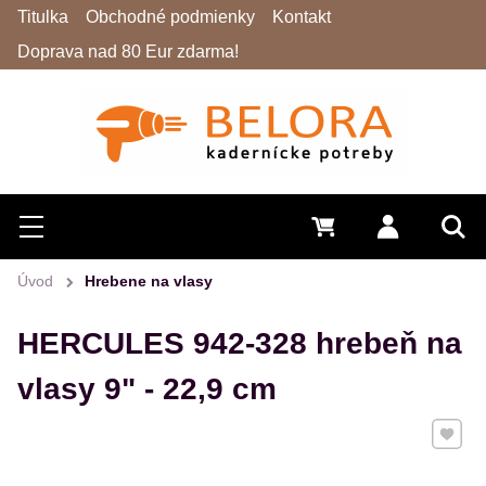
Titulka
Obchodné podmienky
Kontakt
Doprava nad 80 Eur zdarma!
Hľadať
Menu
0 €
Prihlásiť 
Vyh
Úvod
Hrebene na vlasy
HERCULES 942-328 hrebeň na
vlasy 9" - 22,9 cm
Pridať 