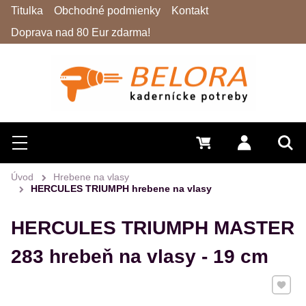
Titulka
Obchodné podmienky
Kontakt
Doprava nad 80 Eur zdarma!
Hľadať
Menu
0 €
Prihlásiť 
Vyh
Úvod
Hrebene na vlasy
HERCULES TRIUMPH hrebene na vlasy
HERCULES TRIUMPH MASTER
283 hrebeň na vlasy - 19 cm
Pridať 