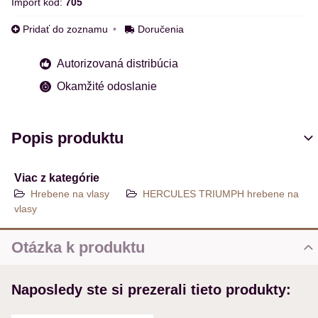
Import kód:
705
Pridať do zoznamu
Doručenia
Autorizovaná distribúcia
Okamžité odoslanie
Popis produktu
Viac z kategórie
Hrebene na vlasy
HERCULES TRIUMPH hrebene na
vlasy
Otázka k produktu
Nová otázka k produktu
Naposledy ste si prezerali tieto produkty:
MENO