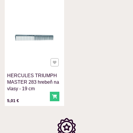
VÁŠ E-MAIL
VAŠA OTÁZKA K PRODUKTU
Pridať k Obľúbeným
HERCULES TRIUMPH
Odoslať
MASTER 283 hrebeň na
vlasy - 19 cm
Do košíka
Cena s DPH
5,01 €