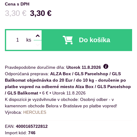
Cena s DPH
Pred zľavou:
3,30 €
3,30 €
Do košíka
ks
Pravdepodobne doručíme dňa:
Utorok
11.8.2026
ALZA Box / GLS Parcelshop / GLS
Balíkomat objednávka do 20 Eur / do 10 kg - doručenie po
platbe vopred na odberné miesto Alza Box / GLS Parcelshop
/ GLS Balíkomat
•
6 €
•
Utorok
11.8.2026
Osobný odber - v
kamennom obchode Belora v Bratislave po platbe vopred!
Výrobca:
HERCULES
EAN:
4000165722812
Import kód:
746