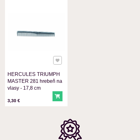
VÁŠ E-MAIL
VAŠA OTÁZKA K PRODUKTU
Pridať k Obľúbeným
HERCULES TRIUMPH
Odoslať
MASTER 281 hrebeň na
vlasy - 17,8 cm
Do košíka
Cena s DPH
3,30 €