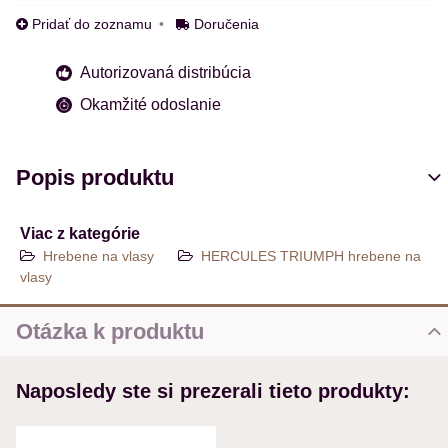
Pridať do zoznamu
Doručenia
Autorizovaná distribúcia
Okamžité odoslanie
Popis produktu
Viac z kategórie
Hrebene na vlasy
HERCULES TRIUMPH hrebene na
vlasy
Otázka k produktu
Nová otázka k produktu
Naposledy ste si prezerali tieto produkty:
MENO