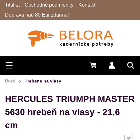
Titulka
Obchodné podmienky
Kontakt
Doprava nad 80 Eur zdarma!
Hľadať
Menu
0 €
Prihlásiť 
Vyh
Úvod
Hrebene na vlasy
HERCULES TRIUMPH MASTER
5630 hrebeň na vlasy - 21,6
cm
Pridať 