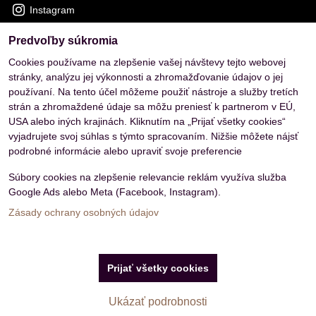
Instagram
Predvoľby súkromia
OVERENÉ ZÁKAZNÍKMI
Cookies používame na zlepšenie vašej návštevy tejto webovej
stránky, analýzu jej výkonnosti a zhromažďovanie údajov o jej
používaní. Na tento účel môžeme použiť nástroje a služby tretích
strán a zhromaždené údaje sa môžu preniesť k partnerom v EÚ,
USA alebo iných krajinách. Kliknutím na „Prijať všetky cookies“
vyjadrujete svoj súhlas s týmto spracovaním. Nižšie môžete nájsť
podrobné informácie alebo upraviť svoje preferencie
Súbory cookies na zlepšenie relevancie reklám využíva služba
Google Ads alebo Meta (Facebook, Instagram).
Zásady ochrany osobných údajov
Predvoľby súkromia
Zásady ochrany osobných údajov
Prijať všetky cookies
Vytvorené pomocou:
BiznisWeb.sk
Ukázať podrobnosti