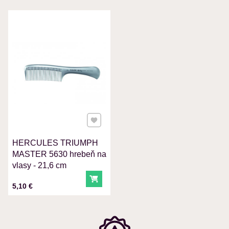
VÁŠ E-MAIL
VAŠA OTÁZKA K PRODUKTU
Pridať k Obľúbeným
HERCULES TRIUMPH
Odoslať
MASTER 5630 hrebeň na
vlasy - 21,6 cm
Do košíka
Cena s DPH
5,10 €