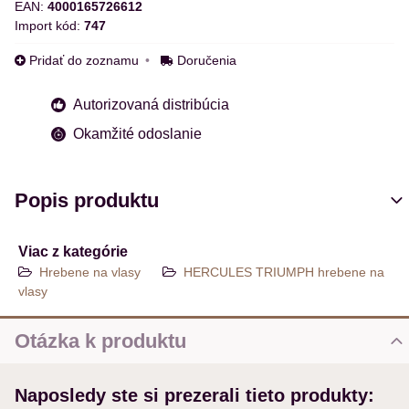
EAN:
4000165726612
Import kód:
747
Pridať do zoznamu
Doručenia
Autorizovaná distribúcia
Okamžité odoslanie
Popis produktu
Viac z kategórie
Hrebene na vlasy
HERCULES TRIUMPH hrebene na
vlasy
Otázka k produktu
Nová otázka k produktu
Naposledy ste si prezerali tieto produkty:
MENO