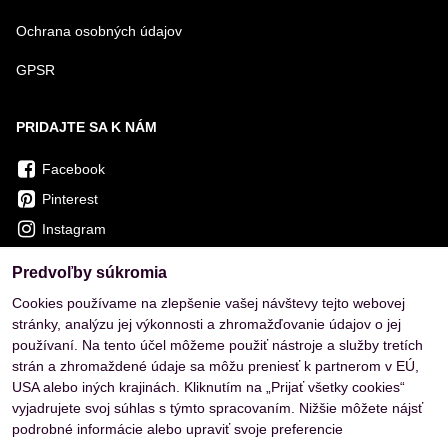
Ochrana osobných údajov
GPSR
PRIDAJTE SA K NÁM
Facebook
Pinterest
Instagram
Predvoľby súkromia
OVERENÉ ZÁKAZNÍKMI
Cookies používame na zlepšenie vašej návštevy tejto webovej
stránky, analýzu jej výkonnosti a zhromažďovanie údajov o jej
používaní. Na tento účel môžeme použiť nástroje a služby tretích
strán a zhromaždené údaje sa môžu preniesť k partnerom v EÚ,
USA alebo iných krajinách. Kliknutím na „Prijať všetky cookies“
vyjadrujete svoj súhlas s týmto spracovaním. Nižšie môžete nájsť
podrobné informácie alebo upraviť svoje preferencie