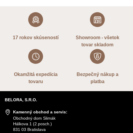
17 rokov skúseností
Showroom - všetok
tovar skladom
Okamžitá expedícia
Bezpečný nákup a
tovaru
platba
BELORA, S.R.O.
Kamenný obchod a servis:
Obchodný dom Slimák
Hálkova 1 (2.posch.)
831 03 Bratislava