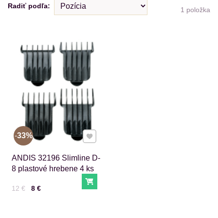
Radiť podľa:
1
položka
Pridať k Obľúbeným
33%
ANDIS 32196 Slimline D-
8 plastové hrebene 4 ks
Do košíka
Cena s DPH
Pred zľavou:
12 €
8 €