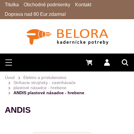
Titulka
Obchodné podmienky
Kontakt
Doprava nad 80 Eur zdarma!
Hľadať
Menu
0 €
Prihlásiť 
Vyh
Úvod
Elektro a príslušenstvo
Strihacie strojčeky - zastrihávače
plastové násadce - hrebene
ANDIS plastové násadce - hrebene
ANDIS