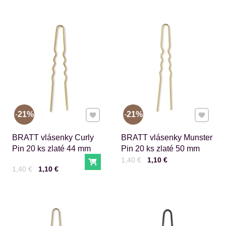
Pridať k Obľúbeným
Pridať 
21%
21%
BRATT vlásenky Curly
BRATT vlásenky Munster
Pin 20 ks zlaté 44 mm
Pin 20 ks zlaté 50 mm
Cena s DPH
Pred zľavou:
1,40 €
1,10 €
Do košíka
Cena s DPH
Pred zľavou:
1,40 €
1,10 €