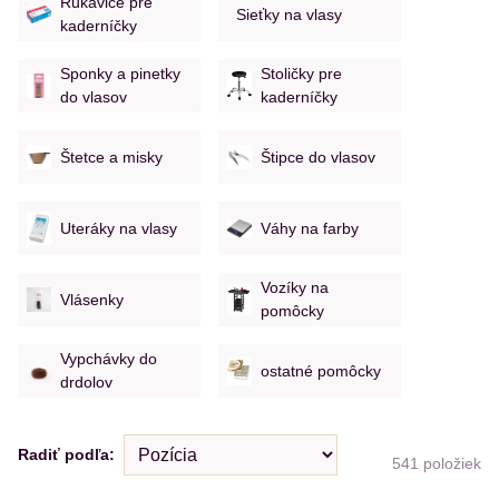
Rukavice pre
Sieťky na vlasy
kaderníčky
Sponky a pinetky
Stoličky pre
do vlasov
kaderníčky
Štetce a misky
Štipce do vlasov
Uteráky na vlasy
Váhy na farby
Vozíky na
Vlásenky
pomôcky
Vypchávky do
ostatné pomôcky
drdolov
Radiť podľa:
541
položiek