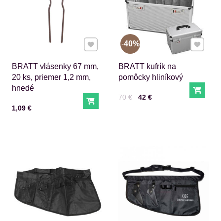
Pridať k Obľúbeným
Pridať 
40%
BRATT vlásenky 67 mm,
BRATT kufrík na
20 ks, priemer 1,2 mm,
pomôcky hliníkový
hnedé
Do ko
Cena s DPH
Pred zľavou:
70 €
42 €
Do košíka
Cena s DPH
1,09 €