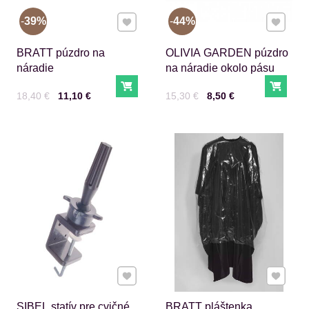
Pridať k Obľúbeným
Pridať 
39%
44%
BRATT púzdro na
OLIVIA GARDEN púzdro
náradie
na náradie okolo pásu
Do košíka
Do ko
Cena s DPH
Pred zľavou:
Cena s DPH
Pred zľavou:
18,40 €
11,10 €
15,30 €
8,50 €
Pridať k Obľúbeným
Pridať 
SIBEL statív pre cvičné
BRATT pláštenka