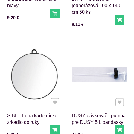
hlavy
jednorázová 100 x 140
cm 50 ks
Do košíka
Cena s DPH
9,20 €
Do ko
Cena s DPH
8,11 €
Pridať k Obľúbeným
Pridať 
SIBEL Luna kadernícke
DUSY dávkovač - pumpa
zrkadlo do ruky
pre DUSY 5 L bandasky
Do košíka
Do ko