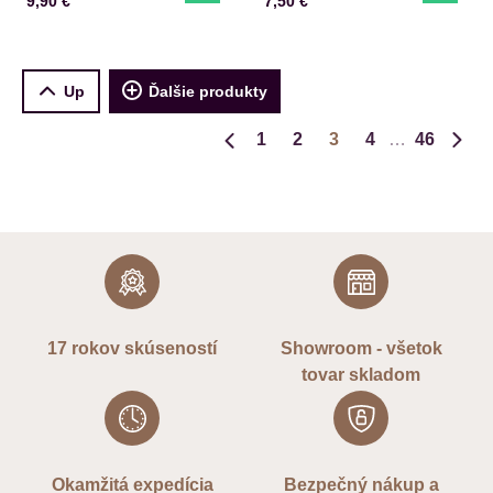
Cena s DPH
Cena s DPH
9,90 €
7,50 €
Up
Ďalšie produkty
1
2
3
4
46
Predchádzajúca strana
Ďalš
17 rokov skúseností
Showroom - všetok
tovar skladom
Okamžitá expedícia
Bezpečný nákup a