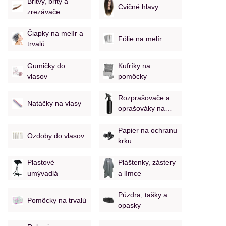
Britvy, brity a
Cvičné hlavy
zrezávače
Čiapky na melír a
Fólie na melír
trvalú
Gumičky do
Kufríky na
vlasov
pomôcky
Rozprašovače a
Natáčky na vlasy
oprašováky na
vlasy
Papier na ochranu
Ozdoby do vlasov
krku
Plastové
Pláštenky, zástery
umývadlá
a límce
Púzdra, tašky a
Pomôcky na trvalú
opasky