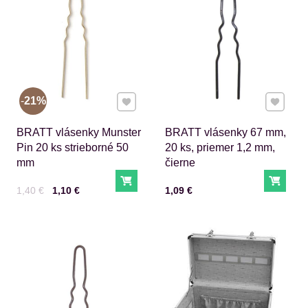
Pridať k Obľúbeným
Pridať 
21%
BRATT vlásenky Munster
BRATT vlásenky 67 mm,
Pin 20 ks strieborné 50
20 ks, priemer 1,2 mm,
mm
čierne
Do košíka
Do ko
Cena s DPH
Pred zľavou:
Cena s DPH
1,40 €
1,10 €
1,09 €